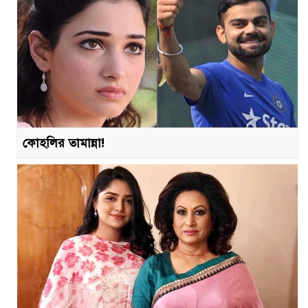
কোহলির তামান্না!