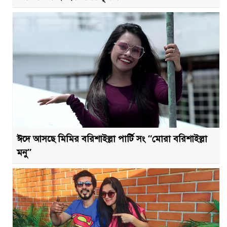
ঈদে আসছে মিমির বরিশাইল্লা পার্টি সং “মোরা বরিশাইল্লা
মনু”