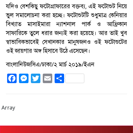
যদিও বেশকিছু ফটোগ্রাফারের বক্তব্য, এই ফটোশুট নিয়ে
ভুল সমালোচনা করা হচ্ছে। ফটোশুটটি শুধুমাত্র কেনিয়ার
বিখ্যাত মাসাইমারা ন্যাশনাল পার্ক ও আফ্রিকান
সাফারিকে তুলে ধরার জন্যই করা হয়েছে। আর তাই খুব
স্বাভাবিকভাবেই সেখানকার মানুষজনও ওই ফটোশুটের
ওই জায়গার অঙ্গ হিসাবে উঠে এসেছেন।
বাংলানিউজসিএ/ঢাকা/২ মার্চ ২০১৯/ইএন
F
M
T
E
S
a
e
w
m
h
c
ss
it
ai
a
e
e
te
l
re
Array
b
n
r
o
g