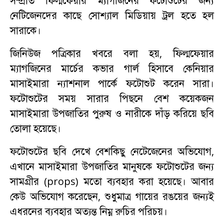
সম্প্রতি ফিল্মফেয়ার ম্যাগজিনের ফটোশুটের জন্য
নেটিজেনদের কাছে সোশ্যাল মিডিয়ায় ট্রল হতে হল
সারাকে।
জিনিউজ পত্রিকার খবরে বলা হয়, ফিল্মফেয়ার
ম্যাগজিনের মার্চের কভার গার্ল হিসাবে কেনিয়ার
মাসাইমারা ন্যাশনাল পার্কে ফটোশুট করেন সারা।
ফটোশুটের সময় সারার পিছনে বেশ কয়েকজন
মাসাইমারা উপজাতির পুরুষ ও নারীকে দাঁড় করিয়ে ছবি
তোলা হয়েছে।
ফটোশুটের ছবি দেখে বেশকিছু নেটেজেনের অভিযোগ,
এখানে মাসাইমারা উপজাতির মানুষকে ফটোশুটের জন্য
সামগ্রীর (props) মতো ব্যবহার করা হয়েছে। আবার
কেউ অভিযোগ করেছেন, শুধুমাত্র গায়ের রঙয়ের জন্যই
এধরনের ব্যবহার অত্যন্ত নিম্ন রুচির পরিচয়।