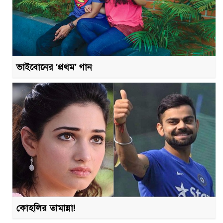
ভাইবোনের ‘প্রথম’ গান
কোহলির তামান্না!