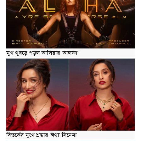
মুখ থুবড়ে পড়ল আলিয়ার ‘আলফা’
বিতর্কের মুখে শ্রদ্ধার ‘ঈথা’ সিনেমা