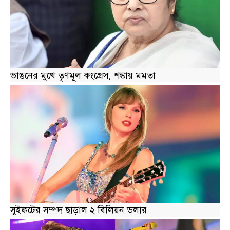
ভাঙনের মুখে তৃণমূল কংগ্রেস, শঙ্কায় মমতা
সুইফটের সম্পদ ছাড়াল ২ বিলিয়ন ডলার