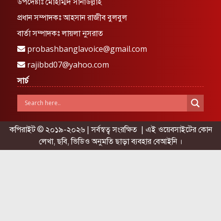
উপদেষ্টাঃ মোহাম্মদ সানাউল্লাহ
প্রধান সম্পাদকঃ আহসান রাজীব বুলবুল
বার্তা সম্পাদকঃ লায়লা নুসরাত
probashbanglavoice@gmail.com
rajibbd07@yahoo.com
সার্চ
কপিরাইট © ২০১৯-২০২৬ | সর্বস্বত্ব সংরক্ষিত | এই ওয়েবসাইটের কোন
লেখা, ছবি, ভিডিও অনুমতি ছাড়া ব্যবহার বেআইনি ।