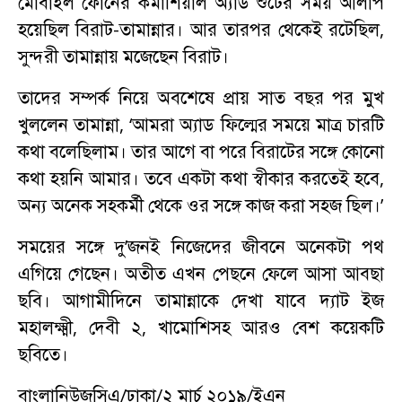
মোবাইল ফোনের কমার্শিয়াল অ্যাড শুটের সময় আলাপ
হয়েছিল বিরাট-তামান্নার। আর তারপর থেকেই রটেছিল,
সুন্দরী তামান্নায় মজেছেন বিরাট।
তাদের সম্পর্ক নিয়ে অবশেষে প্রায় সাত বছর পর মুখ
খুললেন তামান্না, ‘আমরা অ্যাড ফিল্মের সময়ে মাত্র চারটি
কথা বলেছিলাম। তার আগে বা পরে বিরাটের সঙ্গে কোনো
কথা হয়নি আমার। তবে একটা কথা স্বীকার করতেই হবে,
অন্য অনেক সহকর্মী থেকে ওর সঙ্গে কাজ করা সহজ ছিল।’
সময়ের সঙ্গে দু’জনই নিজেদের জীবনে অনেকটা পথ
এগিয়ে গেছেন। অতীত এখন পেছনে ফেলে আসা আবছা
ছবি। আগামীদিনে তামান্নাকে দেখা যাবে দ্যাট ইজ
মহালক্ষ্মী, দেবী ২, খামোশিসহ আরও বেশ কয়েকটি
ছবিতে।
বাংলানিউজসিএ/ঢাকা/২ মার্চ ২০১৯/ইএন