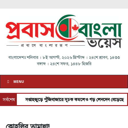
বাংলাদেশঃ
শনিবার
।
৮ই আগস্ট, ২০২৬ খ্রিস্টাব্দ
।
২৪শে শ্রাবণ, ১৪৩৩
বঙ্গাব্দ
।
২৪শে সফর, ১৪৪৮ হিজরি
MENU
সর্বশেষ
সপ্তাহজুড়ে পুঁজিবাজারে সূচক কমলেও গড় লেনদেন বেড়েছে
আগস্টজু
কোহলির তামান্না!