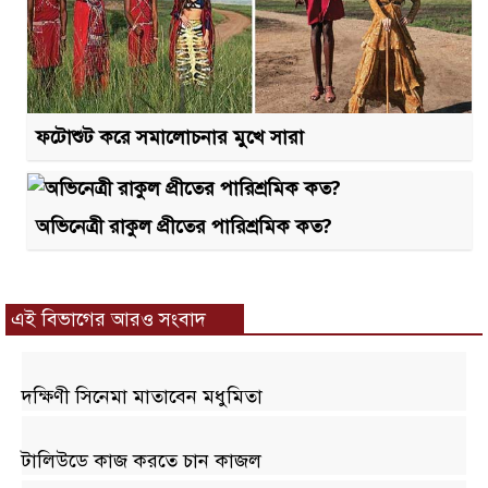
ফটোশুট করে সমালোচনার মুখে সারা
অভিনেত্রী রাকুল প্রীতের পারিশ্রমিক কত?
এই বিভাগের আরও সংবাদ
দক্ষিণী সিনেমা মাতাবেন মধুমিতা
টালিউডে কাজ করতে চান কাজল