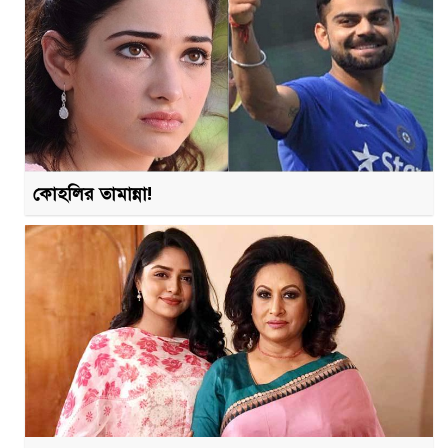
কোহলির তামান্না!