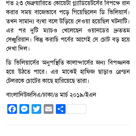
গত ২৩ ফেব্রুয়ারিতে কোয়েটা গ্ল্যাডিয়েটর্সের বিপক্ষে রান
করার সময় বাজেভাবে পড়ে গিয়েছিলেন ডি ভিলিয়ার্স।
তখন সামান্য ব্যথা বলে উড়িয়ে দেওয়া হয়েছিল ঘটনাটি।
এর পর দুটি ম্যাচও খেলেছেন ওয়ানডের দ্রুততম
সেঞ্চুরিয়ান। কিন্তু করাচি পর্বের আগেই সে চোট বড় হয়ে
দেখা দিল।
ডি ভিলিয়ার্সের অনুপস্থিতি কালান্দার্সের জন্য বিপজ্জনক
হয়ে উঠতে পারে। এর মাঝেই হাফিজ ছাড়াও ব্রেন্ডন
টেলরকে চোটের কাছে হারিয়েছে তারা।
বাংলানিউজসিএ/ঢাকা/৪ মার্চ ২০১৯/ইএন
F
M
T
E
S
a
e
w
m
h
c
ss
it
ai
a