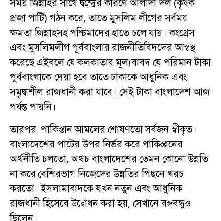
সময় জিন্নাহর সাথে দ্বন্দ্বের কারণে আলাদা দল (কৃষক
প্রজা পার্টি) গঠন করে, তাতে মুসলিম লীগের সর্বময়
ক্ষমতা জিন্নাহসহ পশ্চিমাদের হাতে চলে যায়। কংগ্রেস
এবং মুসলিমলীগ পূর্ববাংলার রাজনীতিবিদদের আস্বস্থ
করেছে এইবলে যে কলকাতার মূল্যবাবদ যে পরিমান টাকা
পূর্ববাংলাকে দেয়া হবে তাতে ঢাকাকে আধুনিক এবং
সমৃদ্ধশীল রাজধানী করা যাবে। সেই টাকা বাংলাদেশ আজ
পর্যন্ত পায়নি।
তারপর, পাকিস্তান আমলের শোষণতো সর্বজন স্বীকৃত।
বাংলাদেশের পাটের উপর নির্ভর করে পাকিস্তানের
অর্থনীতি চলতো, অথচ বাংলাদেশের তেমন কোনো উন্নতি
না করে বেশিরভাগ নিজেদের উন্নতির পিছনে খরচ
করতো। ইসলামাবাদকে যখন নতুন এবং আধুনিক
রাজধানী হিসেবে উদ্বোধন করা হয়, সেখানে বঙ্গবন্ধুও
ছিলেন।