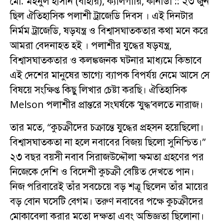
মো. মইনুল হাসান (বাহার), ক্যালগারি, কানাডা :: ২৩ জুন
ছিল ঐতিহাসিক পলাশী ট্রাজেডি দিবস । এই দিনটার
নির্মম ট্রাজেডি, ষড়যন্ত্র ও বিশ্বাসঘাতকতার কথা মনে করে
আমরা বেদনাহত হই । পলাশীর যুদ্ধের ষড়যন্ত্র,
বিশ্বাসঘাতকতার ও কলঙ্কজনক ঘটনার মাধ্যমে কিভাবে
এই দেশের মানুষের ভাগ্যে ব্যাপক বিপর্যয় নেমে আসে সে
বিষয়ে সংক্ষিপ্ত কিছু লিখার চেষ্টা করছি। ঐতিহাসিক
Melson পলাশীর প্রান্তরে সংঘর্ষকে ‘যুদ্ধ’বলতে নারাজ।
তার মতে, “কুচক্রীদের চক্রান্তে যুদ্ধের প্রহসন হয়েছিলো।
বিশ্বাসঘাতকতা না হলে নবাবের বিজয় ছিলো সুনিশ্চিত।”
২৩ বছর বয়সী নবাব সিরাজউদ্দৌলা ক্ষমতা গ্রহণের পর
নিজেকে দেশি ও বিদেশী কুচক্রী বেষ্টিত দেখতে পান।
নিজ পরিবারেই তাঁর সবচেয়ে বড় শত্রূ ছিলেন তাঁর মায়ের
বড় বোন ঘসেটি বেগম। তরুণ নবাবের পক্ষে কুচক্রীদের
মোকাবেলা করার মতো দক্ষতা এবং অভিজ্ঞতা ছিলোনা।