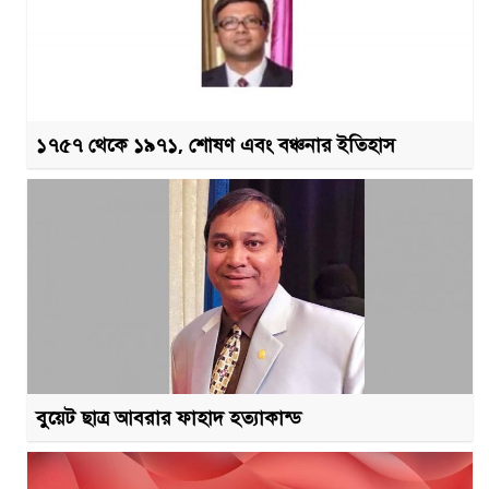
১৭৫৭ থেকে ১৯৭১, শোষণ এবং বঞ্চনার ইতিহাস
বুয়েট ছাত্র আবরার ফাহাদ হত্যাকান্ড