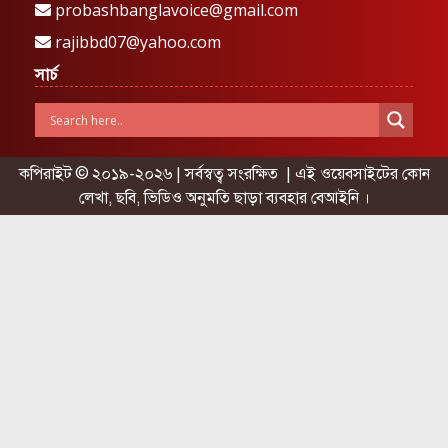
probashbanglavoice@gmail.com
rajibbd07@yahoo.com
সার্চ
কপিরাইট © ২০১৯-২০২৬ | সর্বস্বত্ব সংরক্ষিত | এই ওয়েবসাইটের কোন
লেখা, ছবি, ভিডিও অনুমতি ছাড়া ব্যবহার বেআইনি ।