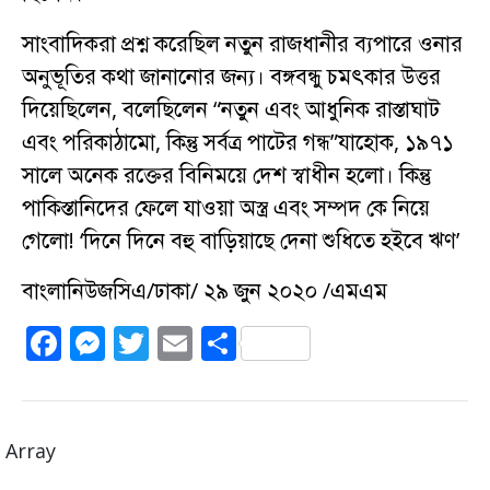
সাংবাদিকরা প্রশ্ন করেছিল নতুন রাজধানীর ব্যপারে ওনার
অনুভূতির কথা জানানোর জন্য। বঙ্গবন্ধু চমৎকার উত্তর
দিয়েছিলেন, বলেছিলেন “নতুন এবং আধুনিক রাস্তাঘাট
এবং পরিকাঠামো, কিন্তু সর্বত্র পাটের গন্ধ”যাহোক, ১৯৭১
সালে অনেক রক্তের বিনিময়ে দেশ স্বাধীন হলো। কিন্তু
পাকিস্তানিদের ফেলে যাওয়া অস্ত্র এবং সম্পদ কে নিয়ে
গেলো! ‘দিনে দিনে বহু বাড়িয়াছে দেনা শুধিতে হইবে ঋণ’
বাংলানিউজসিএ/ঢাকা/ ২৯ জুন ২০২০ /এমএম
F
M
T
E
S
a
e
w
m
h
c
ss
it
ai
a
e
e
te
l
re
Array
b
n
r