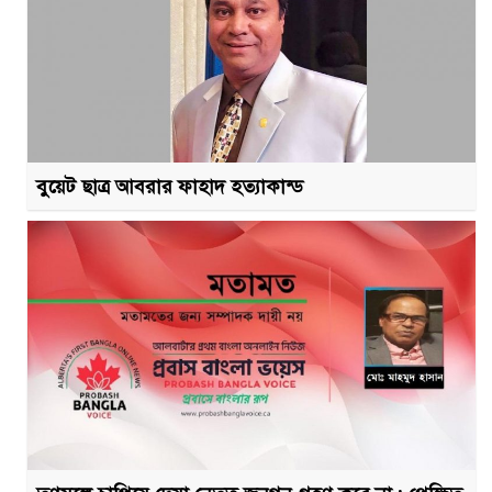
বুয়েট ছাত্র আবরার ফাহাদ হত্যাকান্ড