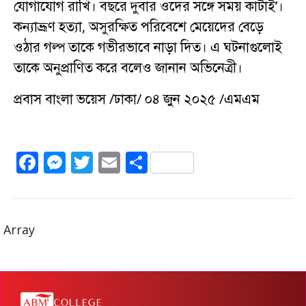
যোগাযোগ রাখি। বছরে দুবার ওদের সঙ্গে সময় কাটাই’।
কন্যাভ্রূণ হত্যা, অসুরক্ষিত পরিবেশে মেয়েদের বেড়ে
ওঠার গল্প তাকে গভীরভাবে নাড়া দিত। এ ঘটনাগুলোই
তাকে অনুপ্রাণিত করে বলেও জানান অভিনেত্রী।
প্রবাস বাংলা ভয়েস /ঢাকা/ ০৪ জুন ২০২৫ /এমএম
F
M
T
E
S
a
e
w
m
h
c
ss
it
ai
a
e
e
te
l
re
Array
b
n
r
o
g
o
er