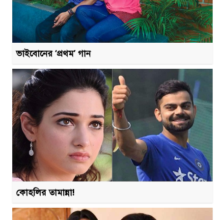
ভাইবোনের ‘প্রথম’ গান
কোহলির তামান্না!