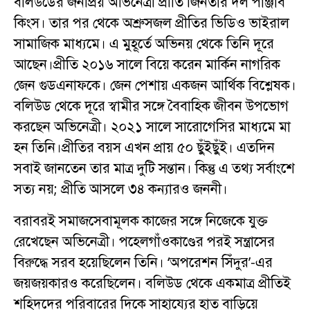
বলিউডের জনপ্রিয় অভিনেত্রী প্রীতি জিনতার দল পাঞ্জাব
কিংস। তার পর থেকে অশ্রুসজল প্রীতির ভিডিও ভাইরাল
সামাজিক মাধ্যমে। এ মুহূর্তে অভিনয় থেকে তিনি দূরে
আছেন।প্রীতি ২০১৬ সালে বিয়ে করেন মার্কিন নাগরিক
জেন গুডএনাফকে। জেন পেশায় একজন আর্থিক বিশ্লেষক।
বলিউড থেকে দূরে স্বামীর সঙ্গে বৈবাহিক জীবন উপভোগ
করছেন অভিনেত্রী। ২০২১ সালে সারোগেসির মাধ্যমে মা
হন তিনি।প্রীতির বয়স এখন প্রায় ৫০ ছুঁইছুঁই। এতদিন
সবাই জানতেন তার মাত্র দুটি সন্তান। কিন্তু এ তথ্য সর্বাংশে
সত্য নয়; প্রীতি আসলে ৩৪ কন্যারও জননী।
বরাবরই সমাজসেবামূলক কাজের সঙ্গে নিজেকে যুক্ত
রেখেছেন অভিনেত্রী। পহেলগাঁওকাণ্ডের পরই সন্ত্রাসের
বিরুদ্ধে সরব হয়েছিলেন তিনি। ‘অপরেশন সিঁদুর’-এর
জয়জয়কারও করেছিলেন। বলিউড থেকে একমাত্র প্রীতিই
শহিদদের পরিবারের দিকে সাহায্যের হাত বাড়িয়ে