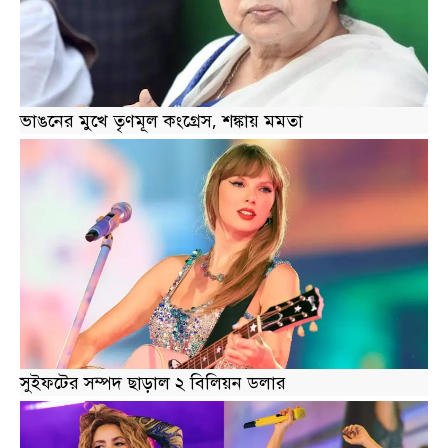
ভাঙনের মুখে তৃণমূল কংগ্রেস, শঙ্কায় মমতা
সুইফটের সম্পদ ছাড়াল ২ বিলিয়ন ডলার