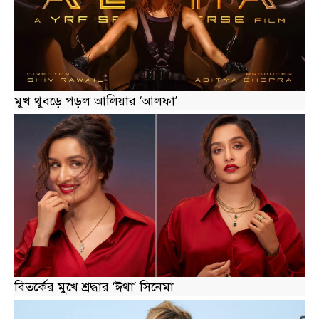
মুখ থুবড়ে পড়ল আলিয়ার ‘আলফা’
বিতর্কের মুখে শ্রদ্ধার ‘ঈথা’ সিনেমা