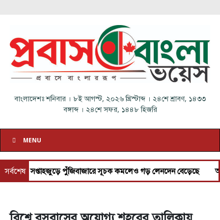
বাংলাদেশঃ
শনিবার
।
৮ই আগস্ট, ২০২৬ খ্রিস্টাব্দ
।
২৪শে শ্রাবণ, ১৪৩৩
বঙ্গাব্দ
।
২৪শে সফর, ১৪৪৮ হিজরি
MENU
প্তাহজুড়ে পুঁজিবাজারে সূচক কমলেও গড় লেনদেন বেড়েছে
সর্বশেষ
আগস্টজুড়ে নি
বিশ্বে বসবাসের অযোগ্য শহরের তালিকায়