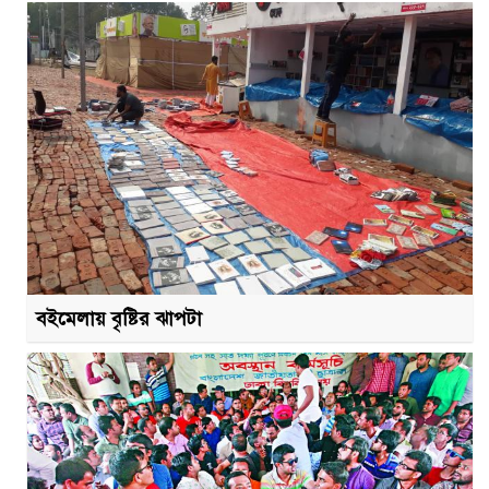
বইমেলায় বৃষ্টির ঝাপটা