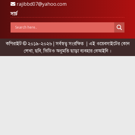
rajibbd07@yahoo.com
সার্চ
কপিরাইট © ২০১৯-২০২৬ | সর্বস্বত্ব সংরক্ষিত | এই ওয়েবসাইটের কোন
লেখা, ছবি, ভিডিও অনুমতি ছাড়া ব্যবহার বেআইনি ।