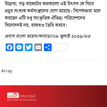
উল্লেখ্য, বড় বাজেটের জমকালো এই উৎসব কে ঘিরে
প্রচুর সংখ্যক কর্মসংস্থানের যোগ হয়েছে। বিশেষজ্ঞরা মনে
করছেন এটি শুধু সাংস্কৃতিক ঐতিহ্য পরিবেশনের
বিনোদনই নয়, রাজস্বও তৈরি করবে।
প্রবাস বাংলা ভয়েস/কানাডা/০৮ জুলাই ২০২৬/এএ
F
M
T
E
S
a
e
w
m
h
c
ss
it
ai
a
e
e
te
l
re
Array
b
n
r
o
g
o
er
k