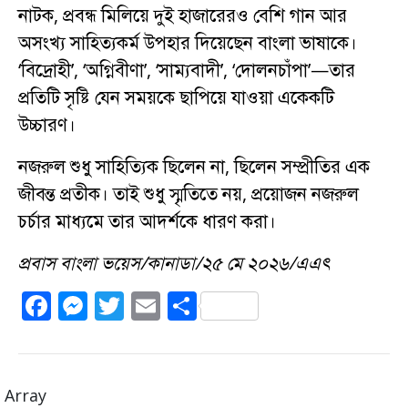
নাটক, প্রবন্ধ মিলিয়ে দুই হাজারেরও বেশি গান আর
অসংখ্য সাহিত্যকর্ম উপহার দিয়েছেন বাংলা ভাষাকে।
‘বিদ্রোহী’, ‘অগ্নিবীণা’, ‘সাম্যবাদী’, ‘দোলনচাঁপা’—তার
প্রতিটি সৃষ্টি যেন সময়কে ছাপিয়ে যাওয়া একেকটি
উচ্চারণ।
নজরুল শুধু সাহিত্যিক ছিলেন না, ছিলেন সম্প্রীতির এক
জীবন্ত প্রতীক। তাই শুধু স্মৃতিতে নয়, প্রয়োজন নজরুল
চর্চার মাধ্যমে তার আদর্শকে ধারণ করা।
প্রবাস বাংলা ভয়েস/কানাডা/২৫ মে ২০২৬/এএৎ
F
M
T
E
S
a
e
w
m
h
c
ss
it
ai
a
e
e
te
l
re
Array