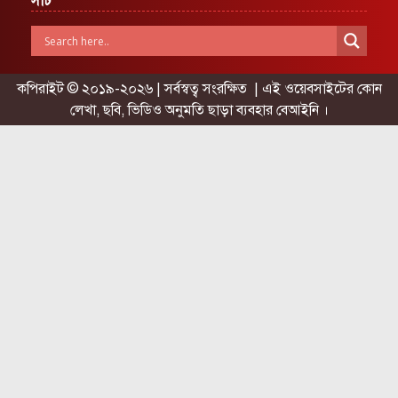
সার্চ
কপিরাইট © ২০১৯-২০২৬ | সর্বস্বত্ব সংরক্ষিত | এই ওয়েবসাইটের কোন
লেখা, ছবি, ভিডিও অনুমতি ছাড়া ব্যবহার বেআইনি ।