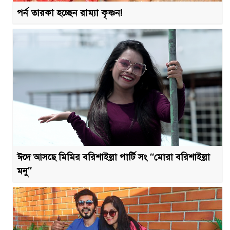
পর্ন তারকা হচ্ছেন রাম্যা কৃষ্ণন!
ঈদে আসছে মিমির বরিশাইল্লা পার্টি সং “মোরা বরিশাইল্লা
মনু”