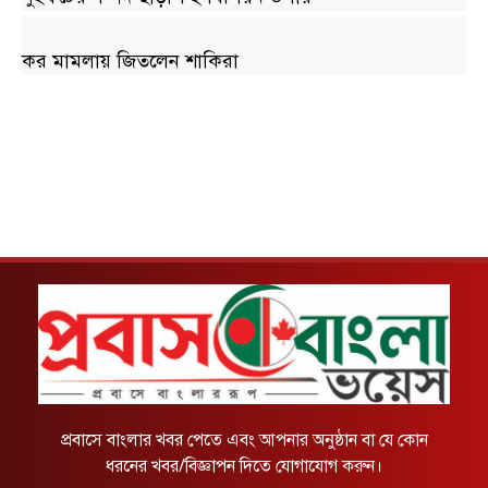
কর মামলায় জিতলেন শাকিরা
প্রবাসে বাংলার খবর পেতে এবং আপনার অনুষ্ঠান বা যে কোন
ধরনের খবর/বিজ্ঞাপন দিতে যোগাযোগ করুন।