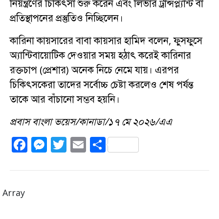
নিয়ন্ত্রণের চিকিৎসা শুরু করেন এবং লিভার ট্রান্সপ্ল্যান্ট বা
প্রতিস্থাপনের প্রস্তুতিও নিচ্ছিলেন।
কারিনা কায়সারের বাবা কায়সার হামিদ বলেন, ফুসফুসে
অ্যান্টিবায়োটিক দেওয়ার সময় হঠাৎ করেই কারিনার
রক্তচাপ (প্রেশার) অনেক নিচে নেমে যায়। এরপর
চিকিৎসকেরা তাদের সর্বোচ্চ চেষ্টা করলেও শেষ পর্যন্ত
তাকে আর বাঁচানো সম্ভব হয়নি।
প্রবাস বাংলা ভয়েস/কানাডা/১৭ মে ২০২৬/এএ
F
M
T
E
S
a
e
w
m
h
c
ss
it
ai
a
e
e
te
l
re
Array
b
n
r