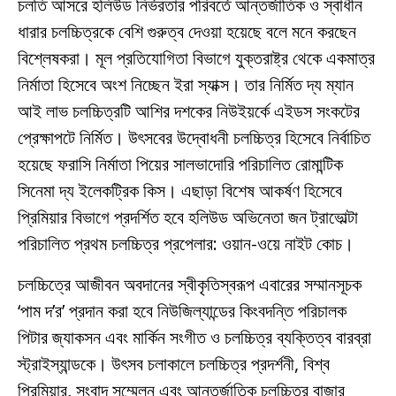
চলতি আসরে হলিউড নির্ভরতার পরিবর্তে আন্তর্জাতিক ও স্বাধীন
ধারার চলচ্চিত্রকে বেশি গুরুত্ব দেওয়া হয়েছে বলে মনে করছেন
বিশ্লেষকরা। মূল প্রতিযোগিতা বিভাগে যুক্তরাষ্ট্র থেকে একমাত্র
নির্মাতা হিসেবে অংশ নিচ্ছেন ইরা স্যাক্স। তার নির্মিত দ্য ম্যান
আই লাভ চলচ্চিত্রটি আশির দশকের নিউইয়র্কে এইডস সংকটের
প্রেক্ষাপটে নির্মিত। উৎসবের উদ্বোধনী চলচ্চিত্র হিসেবে নির্বাচিত
হয়েছে ফরাসি নির্মাতা পিয়ের সালভাদোরি পরিচালিত রোমান্টিক
সিনেমা দ্য ইলেকট্রিক কিস। এছাড়া বিশেষ আকর্ষণ হিসেবে
প্রিমিয়ার বিভাগে প্রদর্শিত হবে হলিউড অভিনেতা জন ট্রাভোল্টা
পরিচালিত প্রথম চলচ্চিত্র প্রপেলার: ওয়ান-ওয়ে নাইট কোচ।
চলচ্চিত্রে আজীবন অবদানের স্বীকৃতিস্বরূপ এবারের সম্মানসূচক
‘পাম দ’র’ প্রদান করা হবে নিউজিল্যান্ডের কিংবদন্তি পরিচালক
পিটার জ্যাকসন এবং মার্কিন সংগীত ও চলচ্চিত্র ব্যক্তিত্ব বারব্রা
স্ট্রাইস্যান্ডকে। উৎসব চলাকালে চলচ্চিত্র প্রদর্শনী, বিশ্ব
প্রিমিয়ার, সংবাদ সম্মেলন এবং আন্তর্জাতিক চলচ্চিত্র বাজার