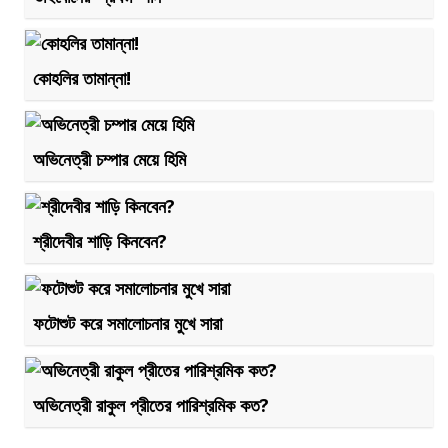
কোহলির তামান্না!
অভিনেত্রী চম্পার মেয়ে হিমি
শ্রীদেবীর শাড়ি কিনবেন?
ফটোশুট করে সমালোচনার মুখে সারা
অভিনেত্রী রাকুল প্রীতের পারিশ্রমিক কত?