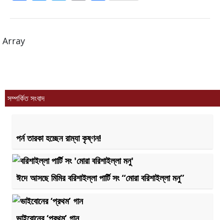
a
e
w
m
h
c
ss
it
ai
a
e
e
te
l
re
Array
b
n
r
o
g
o
er
k
সম্পর্কিত সংবাদ
পর্ন তারকা হচ্ছেন রাম্যা কৃষ্ণন!
ঈদে আসছে মিমির বরিশাইল্লা পার্টি সং “মোরা বরিশাইল্লা মনু”
ভাইবোনের ‘প্রথম’ গান