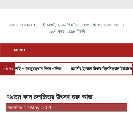
বাংলাদেশঃ
শুক্রবার
।
৭ই আগস্ট, ২০২৬ খ্রিস্টাব্দ
।
২৩শে শ্রাবণ, ১৪৩৩ বঙ্গাব্দ
।
২৩শে সফর, ১৪৪৮ হিজরি
MENU
ংঘে জুলাই গণঅভ্যুত্থান দিবস পালিত
সর্বশেষ
মডার্নার ইবোলা টিকার ক্লিনিক্যাল ট্রায়ালের 
৭৯তম কান চলচ্চিত্র উৎসব শুরু আজ
প্রকাশিতঃ 12 May, 2026