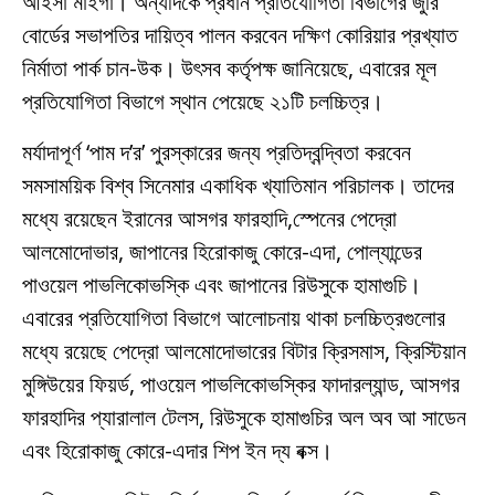
আইসা মাইগা। অন্যদিকে প্রধান প্রতিযোগিতা বিভাগের জুরি
বোর্ডের সভাপতির দায়িত্ব পালন করবেন দক্ষিণ কোরিয়ার প্রখ্যাত
নির্মাতা পার্ক চান-উক। উৎসব কর্তৃপক্ষ জানিয়েছে, এবারের মূল
প্রতিযোগিতা বিভাগে স্থান পেয়েছে ২১টি চলচ্চিত্র।
মর্যাদাপূর্ণ ‘পাম দ’র’ পুরস্কারের জন্য প্রতিদ্বন্দ্বিতা করবেন
সমসাময়িক বিশ্ব সিনেমার একাধিক খ্যাতিমান পরিচালক। তাদের
মধ্যে রয়েছেন ইরানের আসগর ফারহাদি,স্পেনের পেদ্রো
আলমোদোভার, জাপানের হিরোকাজু কোরে-এদা, পোল্যান্ডের
পাওয়েল পাভলিকোভস্কি এবং জাপানের রিউসুকে হামাগুচি।
এবারের প্রতিযোগিতা বিভাগে আলোচনায় থাকা চলচ্চিত্রগুলোর
মধ্যে রয়েছে পেদ্রো আলমোদোভারের বিটার ক্রিসমাস, ক্রিস্টিয়ান
মুঙ্গিউয়ের ফিয়র্ড, পাওয়েল পাভলিকোভস্কির ফাদারল্যান্ড, আসগর
ফারহাদির প্যারালাল টেলস, রিউসুকে হামাগুচির অল অব আ সাডেন
এবং হিরোকাজু কোরে-এদার শিপ ইন দ্য বক্স।