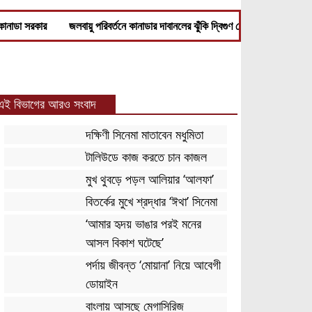
ে কানাডা সরকার
জলবায়ু পরিবর্তনে কানাডার দাবানলের ঝুঁকি দ্বিগুণ বেড়েছে : গবেষণা
এই বিভাগের আরও সংবাদ
দক্ষিণী সিনেমা মাতাবেন মধুমিতা
টালিউডে কাজ করতে চান কাজল
মুখ থুবড়ে পড়ল আলিয়ার ‘আলফা’
বিতর্কের মুখে শ্রদ্ধার ‘ঈথা’ সিনেমা
‘আমার হৃদয় ভাঙার পরই মনের
আসল বিকাশ ঘটেছে’
পর্দায় জীবন্ত ‘মোয়ানা’ নিয়ে আবেগী
ডোয়াইন
বাংলায় আসছে মেগাসিরিজ