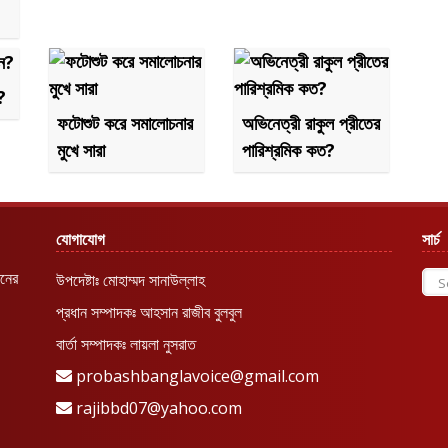
?
ফটোশুট করে সমালোচনার
অভিনেত্রী রাকুল প্রীতের
মুখে সারা
পারিশ্রমিক কত?
যোগাযোগ
সার্চ
রনের
উপদেষ্টাঃ মোহাম্মদ সানাউল্লাহ
প্রধান সম্পাদকঃ আহসান রাজীব বুলবুল
বার্তা সম্পাদকঃ লায়লা নুসরাত
probashbanglavoice@gmail.com
rajibbd07@yahoo.com