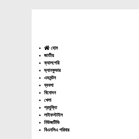
Menu
হোম
জাতীয়
ক্যালগেরি
ভ্যানকুভার
এডমন্টন
ব্যবসা
বিনোদন
খেলা
প্রযুক্তি
লাইফস্টাইল
নিউজটিভি
বিএনসিএ পরিবার