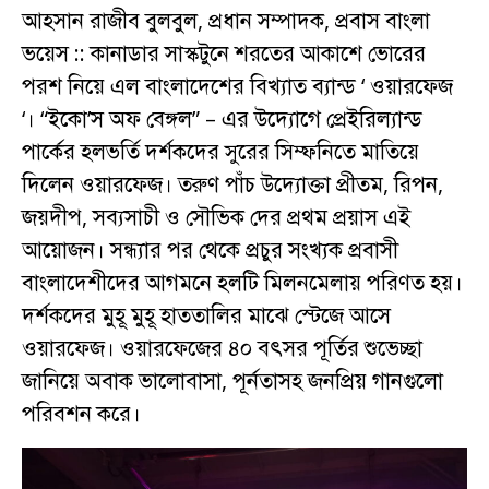
আহসান রাজীব বুলবুল, প্রধান সম্পাদক, প্রবাস বাংলা
ভয়েস :: কানাডার সাস্কটুনে শরতের আকাশে ভোরের
পরশ নিয়ে এল বাংলাদেশের বিখ্যাত ব্যান্ড ‘ ওয়ারফেজ
‘। “ইকো’স অফ বেঙ্গল” – এর উদ্যোগে প্রেইরিল্যান্ড
পার্কের হলভর্তি দর্শকদের সুরের সিম্ফনিতে মাতিয়ে
দিলেন ওয়ারফেজ। তরুণ পাঁচ উদ্যোক্তা প্রীতম, রিপন,
জয়দীপ, সব্যসাচী ও সৌভিক দের প্রথম প্রয়াস এই
আয়োজন। সন্ধ্যার পর থেকে প্রচুর সংখ্যক প্রবাসী
বাংলাদেশীদের আগমনে হলটি মিলনমেলায় পরিণত হয়।
দর্শকদের মুহূ মুহূ হাততালির মাঝে স্টেজে আসে
ওয়ারফেজ। ওয়ারফেজের ৪০ বৎসর পূর্তির শুভেচ্ছা
জানিয়ে অবাক ভালোবাসা, পূর্নতাসহ জনপ্রিয় গানগুলো
পরিবশন করে।