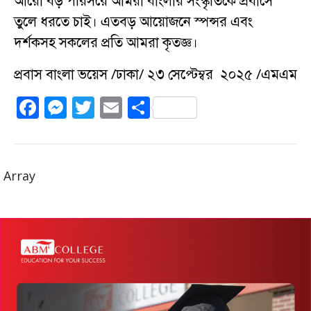
আরো বড় পরিসরে আমরা বাংলার সংস্কৃতিকে প্রবাসে
তুলে ধরতে চাই। এতবড় আয়োজনে স্পন্সর এবং
দর্শকসহ সকলের প্রতি আমরা কৃতজ্ঞ।
প্রবাস বাংলা ভয়েস /ঢাকা/ ২৩ সেপ্টেম্বর ২০২৫ /এমএম
F
M
T
E
S
a
e
w
m
h
c
ss
it
ai
a
e
e
te
l
re
Array
b
n
r
o
g
o
er
k