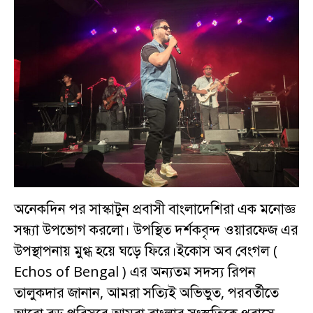
অনেকদিন পর সাস্কাটুন প্রবাসী বাংলাদেশিরা এক মনোজ্ঞ
সন্ধ্যা উপভোগ করলো। উপস্থিত দর্শকবৃন্দ ওয়ারফেজ এর
উপস্থাপনায় মুগ্ধ হয়ে ঘড়ে ফিরে।ইকোস অব বেংগল (
Echos of Bengal ) এর অন্যতম সদস্য রিপন
তালুকদার জানান, আমরা সত্যিই অভিভুত, পরবর্তীতে