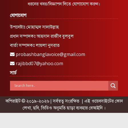
ধরনের খবর/বিজ্ঞাপন দিতে যোগাযোগ করুন।
যোগাযোগ
উপদেষ্টাঃ মোহাম্মদ সানাউল্লাহ
প্রধান সম্পাদকঃ আহসান রাজীব বুলবুল
বার্তা সম্পাদকঃ লায়লা নুসরাত
probashbanglavoice@gmail.com
rajibbd07@yahoo.com
সার্চ
কপিরাইট © ২০১৯-২০২৬ | সর্বস্বত্ব সংরক্ষিত | এই ওয়েবসাইটের কোন
লেখা, ছবি, ভিডিও অনুমতি ছাড়া ব্যবহার বেআইনি ।