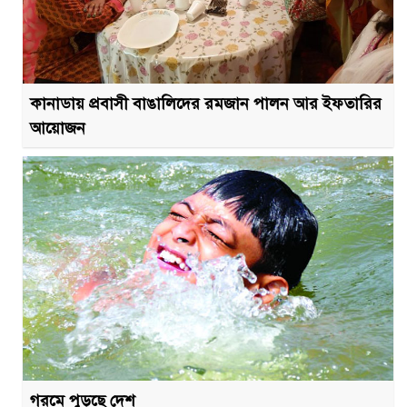
কানাডায় প্রবাসী বাঙালিদের রমজান পালন আর ইফতারির
আয়োজন
গরমে পুড়ছে দেশ