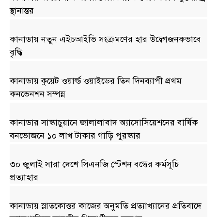
স্থানান্তর
কানাডায় নতুন এইচআইভি সংক্রমণের হার উদ্বেগজনকভাবে
বৃদ্ধি
কানাডায় কুয়েট ওয়ার্ল্ড ওয়াইডের তিন দিনব্যাপী প্রথম
কনভেনশন সম্পন্ন
কানাডার সাস্কাচুয়ানে জালালাবাদ অ্যাসোসিয়েশনের বার্ষিক
বনভোজনে ১০ লাখ টাকার গাড়ি পুরস্কার
৩০ জুলাই সারা দেশে সিএনজি স্টেশন বন্ধের কর্মসূচি
প্রত্যাহার
কানাডায় স্নাতকোত্তর কাজের অনুমতি প্রত্যাখ্যানের প্রতিবাদে