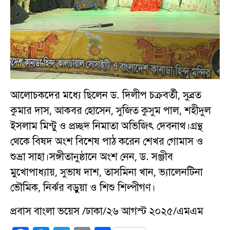
আলোচকদের মধ্যে ছিলেন ড. দিলীপ চক্রবর্তী, সুব্রত
কুমার দাস, আকবর হোসেন, সুজিত কুসুম পাল, শহীদুল
ইসলাম মিন্টু ও প্রচ্ছদ নিমাতা অভিজিৎ দেবনাথ।গ্রন্থ
থেকে বিষদ অংশ বিশেষ পাঠ করেন শেখর গোমাস ও
শুভ্রা সাহা।সঙ্গীতানুষ্ঠানে অংশ নেন, ড. সঞ্জীব
মুখোপাধ্যায়, সুভাষ দাশ, তাসমিনা খান, ভ্যালেনটিনা
ভৌমিক, নির্ঝর বড়ুয়া ও শিশু শিল্পীগণ।
প্রবাস বাংলা ভয়েস /ঢাকা/২৬ আগস্ট ২০২৫/এমএম