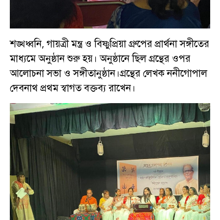
শঙ্খধ্বনি, গায়ত্রী মন্ত্র ও বিষ্ণুপ্রিয়া গ্রুপের প্রার্থনা সঙ্গীতের
মাধ্যমে অনুষ্ঠান শুরু হয়। অনুষ্ঠানে ছিল গ্রন্থের ওপর
আলোচনা সভা ও সঙ্গীতানুষ্ঠান।গ্রন্থের লেখক ননীগোপাল
দেবনাথ প্রথম স্বাগত বক্তব্য রাখেন।