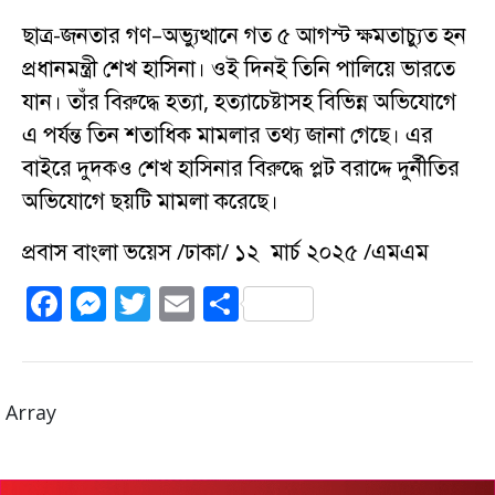
ছাত্র-জনতার গণ–অভ্যুত্থানে গত ৫ আগস্ট ক্ষমতাচ্যুত হন
প্রধানমন্ত্রী শেখ হাসিনা। ওই দিনই তিনি পালিয়ে ভারতে
যান। তাঁর বিরুদ্ধে হত্যা, হত্যাচেষ্টাসহ বিভিন্ন অভিযোগে
এ পর্যন্ত তিন শতাধিক মামলার তথ্য জানা গেছে। এর
বাইরে দুদকও শেখ হাসিনার বিরুদ্ধে প্লট বরাদ্দে দুর্নীতির
অভিযোগে ছয়টি মামলা করেছে।
প্রবাস বাংলা ভয়েস /ঢাকা/ ১২ মার্চ ২০২৫ /এমএম
F
M
T
E
S
a
e
w
m
h
c
ss
it
ai
a
e
e
te
l
re
Array
b
n
r
o
g