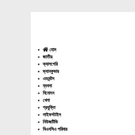
Menu
হোম
জাতীয়
ক্যালগেরি
ভ্যানকুভার
এডমন্টন
ব্যবসা
বিনোদন
খেলা
প্রযুক্তি
লাইফস্টাইল
নিউজটিভি
বিএনসিএ পরিবার