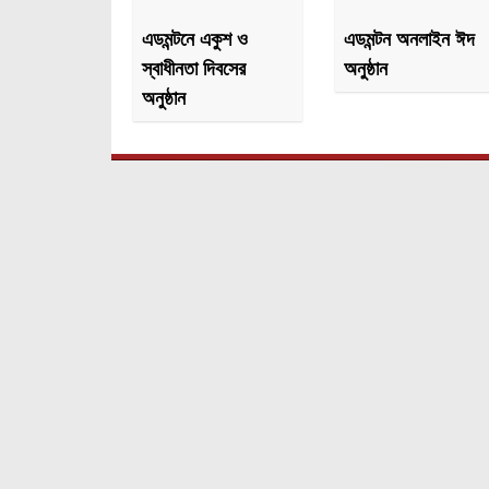
এডমন্টনে একুশ ও
এডমন্টন অনলাইন ঈদ
স্বাধীনতা দিবসের
অনুষ্ঠান
অনুষ্ঠান
প্রবাসে বাংলার খবর পেতে এবং আপনার অনুষ্ঠান বা যে কোন ধ
খবর/বিজ্ঞাপন দিতে যোগাযোগ করুন।
কপিরাইট © ২০১৯-