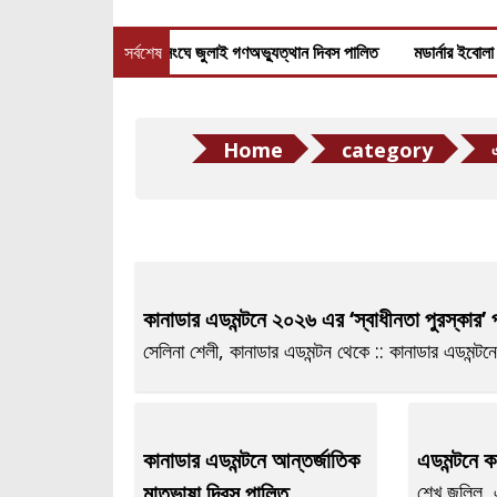
দারি সরকারের
জাতিসংঘে জুলাই গণঅভ্যুত্থান দিবস পালিত
সর্বশেষ
মডার্নার ইবোলা টিকার
Home
category
কানাডার এডমন্টনে ২০২৬ এর ‘স্বাধীনতা পুরস্কার’ প
সেলিনা শেলী, কানাডার এডমন্টন থেকে :: কানাডার এডমন্টনের
কানাডার এডমন্টনে আন্তর্জাতিক
এডমন্টনে ক
মাতৃভাষা দিবস পালিত
শেখ জলিল, এ