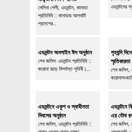
এডমন্টনের স্
সেলিনা শেলী, এডমন্টন, কানাডা
প্রতিনিধি :: কানাডার আলবার্টা
প্রদেশের...
এডমন্টন অনলাইন ঈদ অনুষ্ঠান
গৃহবন্দি দি
শেখ জলিল: এডমন্টন প্রতিনিধি ::
স্মৃতিকারতা
করোনা ঝড়ে বিপর্যস্ত পৃথিবী।...
শেখ জলিল, এড
করোনাসংকটে গ
এডমন্টনে একুশ ও স্বাধীনতা
এডমন্টনে 
দিবসের অনুষ্ঠান
এর যৌথ রক্
শেখ জলিল, এডমন্টন প্রতিনিধি ::
শেখ জলিল, এ
নানান দেশের নানান ভাষা/...
ফেব্রুয়ারি ২