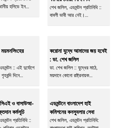
থানীয় হলিডে ইন...
শেখ জলিল, এডমন্টন প্রতিনিধি ::
বাবলী ভাবী আর নেই।...
নে ময়মনসিংহের
করোনা যুদ্ধে আমাদের জয় হবেই
: ডা. শেখ জলিল
মন্টন :: এই দুর্যোগে
ডা. শেখ জলিল :: যুদ্ধের মাঠে,
ৃহবন্দি দিনে...
ময়দানে কোনো রাষ্ট্রনায়ক...
বিসিএই ও বাসাউআ-
এডমন্টনে বাংলাদেশ হাই
তদান কর্মসূচি
কমিশনের কনস্যুলার সেবা
ডমন্টন প্রতিনিধি ::
শেখ জলিল, এডমন্টন প্রতিনিধি:
২ শনিবার এডমন্টনে...
বাংলাদেশে হাই কমিশন, অটোয়া