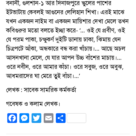
বনানী, গুলশান-১ আর দিনাজপুরে স্কুলের পাশের
ইটভাটায় কেবলই আগুনের লেলিহান শিখা। এরই মাঝে
যখন একজন নাইম বা একজন মায়িশার দেখা মেলে তখন
কবিগুরুর মতো বলতে ইচ্ছা করে- ‘… ওই যে প্রবীণ, ওই
যে পরম পাকা, চক্ষুকর্ণ দুইটি ডানায় ঢাকা, ঝিমায় যেন
চিত্রপটে আঁকা, অন্ধকারে বন্ধ করা খাঁচায়।… আছে অচল
আসনখানা মেলে, যে যার আপন উচ্চ বাঁশের মাচায়।…
ওরে নবীন, ওরে আমার কাঁচা। ওরে সবুজ, ওরে অবুঝ,
আধমরাদের ঘা মেরে তুই বাঁচা।…’
লেখক : সাবেক সামরিক কর্মকর্তা
গবেষক ও কলাম লেখক।
F
M
T
E
S
a
e
w
m
h