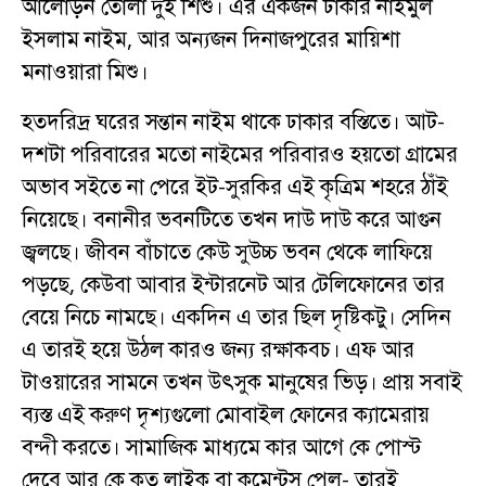
আলোড়ন তোলা দুই শিশু। এর একজন ঢাকার নাইমুল
ইসলাম নাইম, আর অন্যজন দিনাজপুরের মায়িশা
মনাওয়ারা মিশু।
হতদরিদ্র ঘরের সন্তান নাইম থাকে ঢাকার বস্তিতে। আট-
দশটা পরিবারের মতো নাইমের পরিবারও হয়তো গ্রামের
অভাব সইতে না পেরে ইট-সুরকির এই কৃত্রিম শহরে ঠাঁই
নিয়েছে। বনানীর ভবনটিতে তখন দাউ দাউ করে আগুন
জ্বলছে। জীবন বাঁচাতে কেউ সুউচ্চ ভবন থেকে লাফিয়ে
পড়ছে, কেউবা আবার ইন্টারনেট আর টেলিফোনের তার
বেয়ে নিচে নামছে। একদিন এ তার ছিল দৃষ্টিকটু। সেদিন
এ তারই হয়ে উঠল কারও জন্য রক্ষাকবচ। এফ আর
টাওয়ারের সামনে তখন উৎসুক মানুষের ভিড়। প্রায় সবাই
ব্যস্ত এই করুণ দৃশ্যগুলো মোবাইল ফোনের ক্যামেরায়
বন্দী করতে। সামাজিক মাধ্যমে কার আগে কে পোস্ট
দেবে আর কে কত লাইক বা কমেন্টস পেল- তারই