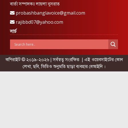
বার্তা সম্পাদকঃ লায়লা নুসরাত
probashbanglavoice@gmail.com
rajibbd07@yahoo.com
সার্চ
কপিরাইট © ২০১৯-২০২৬ | সর্বস্বত্ব সংরক্ষিত | এই ওয়েবসাইটের কোন
লেখা, ছবি, ভিডিও অনুমতি ছাড়া ব্যবহার বেআইনি ।