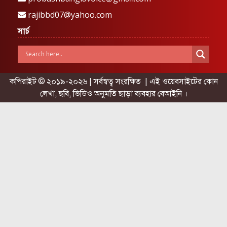
rajibbd07@yahoo.com
সার্চ
কপিরাইট © ২০১৯-২০২৬ | সর্বস্বত্ব সংরক্ষিত | এই ওয়েবসাইটের কোন
লেখা, ছবি, ভিডিও অনুমতি ছাড়া ব্যবহার বেআইনি ।