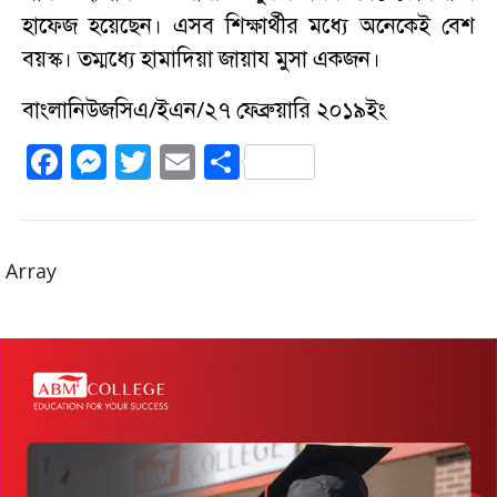
হাফেজ হয়েছেন। এসব শিক্ষার্থীর মধ্যে অনেকেই বেশ
বয়স্ক। তম্মধ্যে হামাদিয়া জায়ায মুসা একজন।
বাংলানিউজসিএ/ইএন/২৭ ফেব্রুয়ারি ২০১৯ইং
F
M
T
E
S
a
e
w
m
h
c
ss
it
ai
a
e
e
te
l
re
Array
b
n
r
o
g
o
er
k