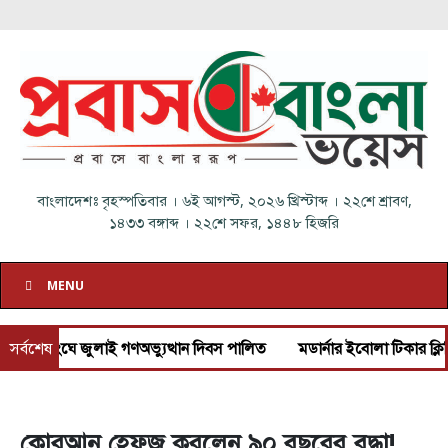
বাংলাদেশঃ
বৃহস্পতিবার
।
৬ই আগস্ট, ২০২৬ খ্রিস্টাব্দ
।
২২শে শ্রাবণ,
১৪৩৩ বঙ্গাব্দ
।
২২শে সফর, ১৪৪৮ হিজরি
MENU
িসংঘে জুলাই গণঅভ্যুত্থান দিবস পালিত
সর্বশেষ
মডার্নার ইবোলা টিকার ক্লিনিক্যা
কোরআন হেফজ করলেন ৯০ বছরের বৃদ্ধা!