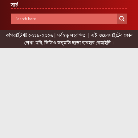
সার্চ
কপিরাইট © ২০১৯-২০২৬ | সর্বস্বত্ব সংরক্ষিত | এই ওয়েবসাইটের কোন
লেখা, ছবি, ভিডিও অনুমতি ছাড়া ব্যবহার বেআইনি ।