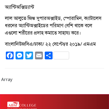
অ্যান্টিঅক্সিড্যান্ট
লাল আলুতে জিঙ্ক সুপারঅক্সাইড, স্পোরামিন, ক্যাটালেস
ধরনের অ্যান্টিঅক্সাইডের পরিমাণ বেশি থাকে বলে
এগুলো শরীরের প্রদাহ কমাতে সাহায্য করে।
বাংলানিউজসিএ/ঢাকা/ ২২ সেপ্টেম্বর ২০১৯/ এমএম
F
M
T
E
S
a
e
w
m
h
c
ss
it
ai
a
e
e
te
l
re
Array
b
n
r
o
g
o
er