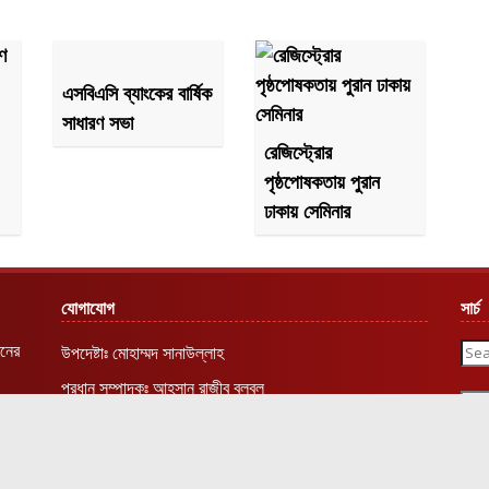
এসবিএসি ব্যাংকের বার্ষিক
সাধারণ সভা
রেজিস্ট্রোর
পৃষ্ঠপোষকতায় পুরান
ঢাকায় সেমিনার
যোগাযোগ
সার্চ
রনের
উপদেষ্টাঃ মোহাম্মদ সানাউল্লাহ
প্রধান সম্পাদকঃ আহসান রাজীব বুলবুল
বার্তা সম্পাদকঃ লায়লা নুসরাত
probashbanglavoice@gmail.com
Exa