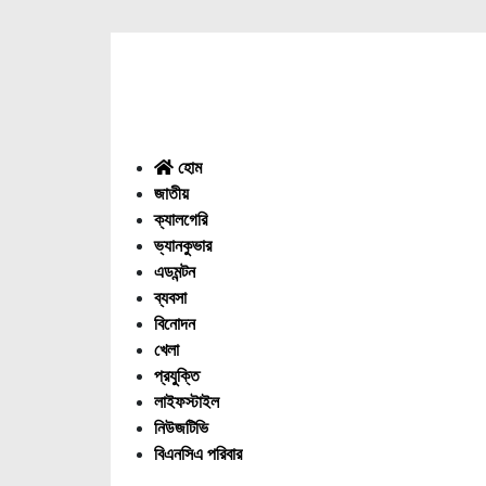
Menu
হোম
জাতীয়
ক্যালগেরি
ভ্যানকুভার
এডমন্টন
ব্যবসা
বিনোদন
খেলা
প্রযুক্তি
লাইফস্টাইল
নিউজটিভি
বিএনসিএ পরিবার