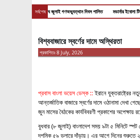
 সরকারের
জাতিসংঘে জুলাই গণঅভ্যুত্থান দিবস পালিত
সর্বশেষ
মডার্নার ইবোলা টিকার ক্
বিশ্ববাজারে স্বর্ণের দামে অস্থিরতা
প্রকাশিতঃ 8 July, 2026
প্রবাস বাংলা ভয়েস ডেস্ক ::
ইরানে যুক্তরাষ্ট্রের ন
আন্তর্জাতিক বাজারে স্বর্ণের দামে ওঠানামা দেখা গেছে।
জুন মাসের বৈঠকের কার্যবিবরণী প্রকাশের অপেক্ষায় 
বুধবার (৮ জুলাই) বাংলাদেশ সময় ৯টা ৫ মিনিটে স্প
দশমিক ৫৯ ডলারে দাঁড়ায়। এর আগে দিনের শুরুতে ২ জু