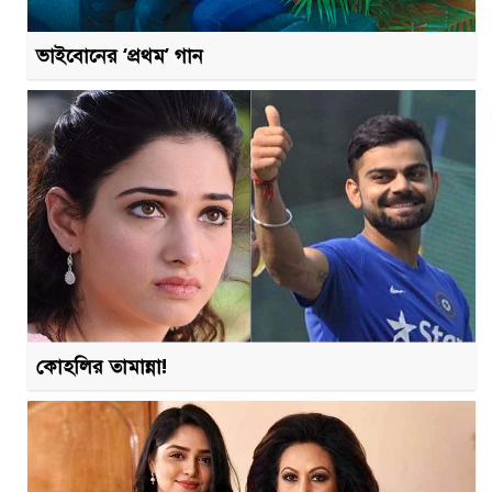
ভাইবোনের ‘প্রথম’ গান
কোহলির তামান্না!