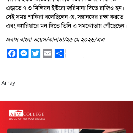
এড়াতে ৭.৩ মিলিয়ন ইউরো জরিমানা দিতে রাজিও হন।
সেই সময় শাকিরা বলেছিলেন যে, সন্তানদের রক্ষা করতে
এবং ক্যারিয়ারে মন দিতে তিনি এ সমঝোতায় পৌঁছেছেন।
প্রবাস বাংলা ভয়েস/কানাডা/২৫ মে ২০২৬/এএ
F
M
T
E
S
a
e
w
m
h
c
ss
it
ai
a
e
e
te
l
re
Array
b
n
r
o
g
o
er
k