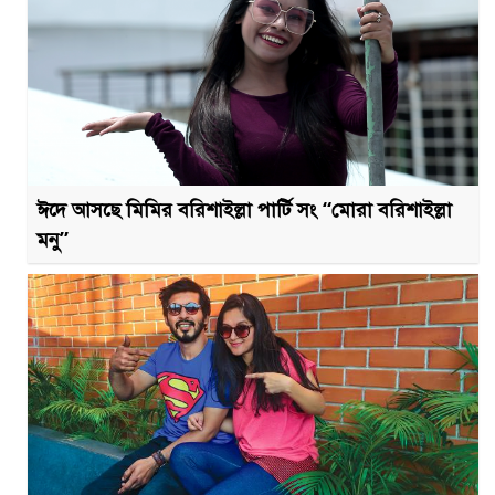
ঈদে আসছে মিমির বরিশাইল্লা পার্টি সং “মোরা বরিশাইল্লা
মনু”