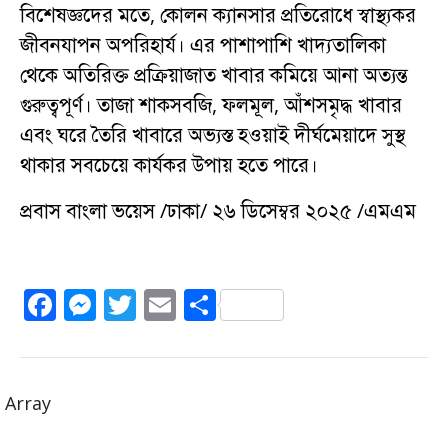
বিশেষজ্ঞদের মতে, কোলন ক্যানসার প্রতিরোধে স্বাস্থ্যকর
জীবনযাপন অপরিহার্য। এর পাশাপাশি খাদ্যতালিকা
থেকে অতিরিক্ত প্রক্রিয়াজাত খাবার কমিয়ে আনা অত্যন্ত
গুরুত্বপূর্ণ। তাজা শাকসবজি, ফলমূল, আঁশসমৃদ্ধ খাবার
এবং ঘরে তৈরি খাবারে অভ্যস্ত হওয়াই দীর্ঘমেয়াদে সুস্থ
থাকার সবচেয়ে কার্যকর উপায় হতে পারে।
প্রবাস বাংলা ভয়েস /ঢাকা/ ২৬ ডিসেম্বর ২০২৫ /এমএম
F
M
T
E
S
a
e
w
m
h
c
ss
it
ai
a
e
e
te
l
re
Array
b
n
r