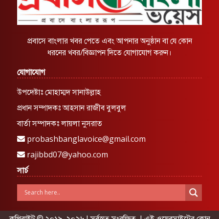
প্রবাসে বাংলার খবর পেতে এবং আপনার অনুষ্ঠান বা যে কোন
ধরনের খবর/বিজ্ঞাপন দিতে যোগাযোগ করুন।
যোগাযোগ
উপদেষ্টাঃ মোহাম্মদ সানাউল্লাহ
প্রধান সম্পাদকঃ আহসান রাজীব বুলবুল
বার্তা সম্পাদকঃ লায়লা নুসরাত
probashbanglavoice@gmail.com
rajibbd07@yahoo.com
সার্চ
কপিরাইট © ২০১৯-২০২৬ | সর্বস্বত্ব সংরক্ষিত | এই ওয়েবসাইটের কোন