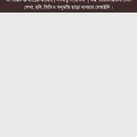
লেখা, ছবি, ভিডিও অনুমতি ছাড়া ব্যবহার বেআইনি ।