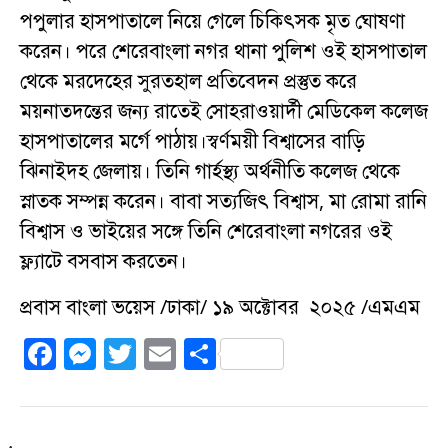
পপুলার হাসপাতালে নিয়ে গেলে চিকিৎসক মৃত ঘোষণা
করেন। পরে শেরেবাংলা নগর থানা পুলিশ ওই হাসপাতাল
থেকে মরদেহের সুরতহাল প্রতিবেদন প্রস্তুত করে
ময়নাতদন্তের জন্য রাতেই সোহরাওয়ার্দী মেডিকেল কলেজ
হাসপাতালের মর্গে পাঠায়।স্বর্ণময়ী বিশ্বাসের বাড়ি
ঝিনাইদহ জেলায়। তিনি গার্হস্থ্য অর্থনীতি কলেজ থেকে
স্নাতক সম্পন্ন করেন। বাবা সত্যজিৎ বিশ্বাস, মা রোমা রানি
বিশ্বাস ও ভাইয়ের সঙ্গে তিনি শেরেবাংলা নগরের ওই
ফ্ল্যাটে বসবাস করতেন।
প্রবাস বাংলা ভয়েস /ঢাকা/ ১৯ অক্টোবর ২০২৫ /এমএম
F
M
T
E
S
a
e
w
m
h
c
ss
it
ai
a