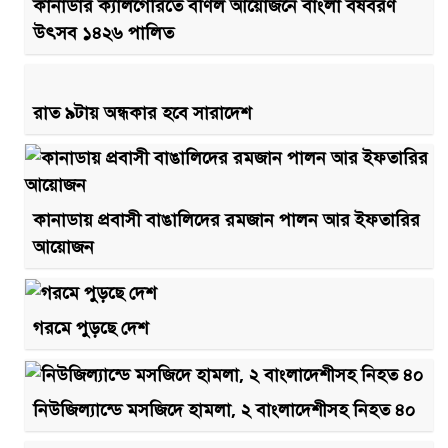
কানাডার ক্যালগেরিতে বর্ণিল আয়োজনে বাংলা বর্ষবরণ
উৎসব ১৪২৬ পালিত
রাত ৯টায় অন্ধকার হবে সারাদেশ
কানাডায় প্রবাসী বাঙালিদের রমজান পালন আর ইফতারির
আয়োজন
গরমে পুড়ছে দেশ
নিউজিল্যান্ডে মসজিদে হামলা, ২ বাংলাদেশীসহ নিহত ৪০