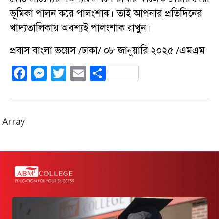
ভূমিকা পালন করে পালংশাক। তাই আপনার প্রতিদিনের
খাদ্যতালিকায় অবশ্যই পালংশাক রাখুন।
প্রবাস বাংলা ভয়েস /ঢাকা/ ০৮ জানুয়ারি ২০২৫ /এমএম
F
M
T
E
S
a
e
w
m
h
c
ss
it
ai
a
e
e
te
l
re
Array
b
n
r
o
g
o
er
k