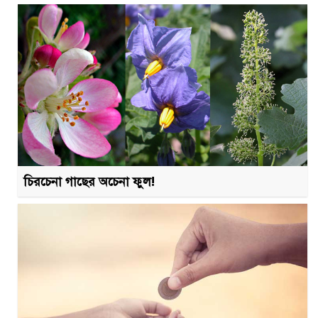
চিরচেনা গাছের অচেনা ফুল!