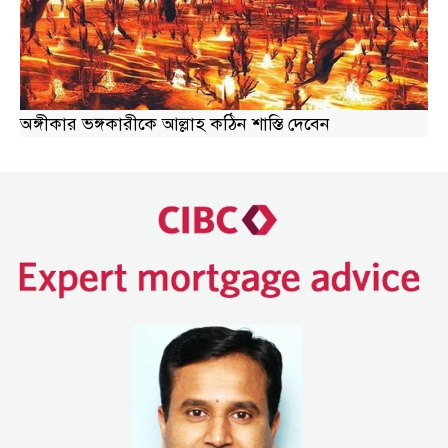
অঙ্গীকার ভঙ্গকারীকে আল্লাহ কঠিন শাস্তি দেবেন