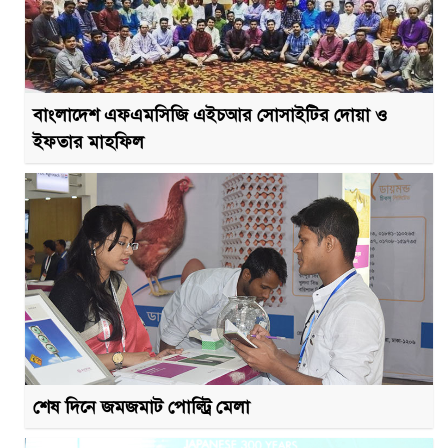
বাংলাদেশ এফএমসিজি এইচআর সোসাইটির দোয়া ও
ইফতার মাহফিল
শেষ দিনে জমজমাট পোল্ট্রি মেলা