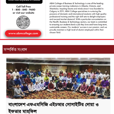
সম্পর্কিত সংবাদ
বাংলাদেশ এফএমসিজি এইচআর সোসাইটির দোয়া ও
ইফতার মাহফিল