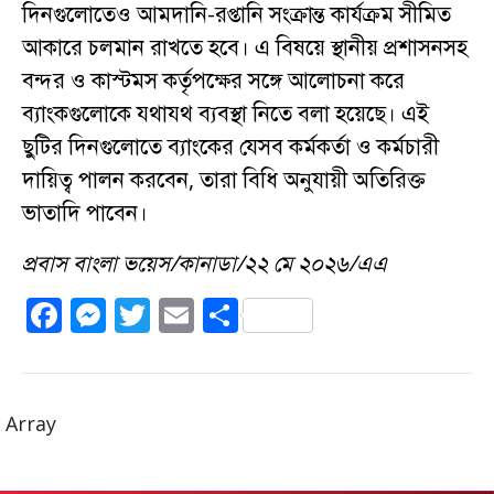
দিনগুলোতেও আমদানি-রপ্তানি সংক্রান্ত কার্যক্রম সীমিত
আকারে চলমান রাখতে হবে। এ বিষয়ে স্থানীয় প্রশাসনসহ
বন্দর ও কাস্টমস কর্তৃপক্ষের সঙ্গে আলোচনা করে
ব্যাংকগুলোকে যথাযথ ব্যবস্থা নিতে বলা হয়েছে। এই
ছুটির দিনগুলোতে ব্যাংকের যেসব কর্মকর্তা ও কর্মচারী
দায়িত্ব পালন করবেন, তারা বিধি অনুযায়ী অতিরিক্ত
ভাতাদি পাবেন।
প্রবাস বাংলা ভয়েস/কানাডা/২২ মে ২০২৬/এএ
F
M
T
E
S
a
e
w
m
h
c
ss
it
ai
a
e
e
te
l
re
Array
b
n
r
o
g