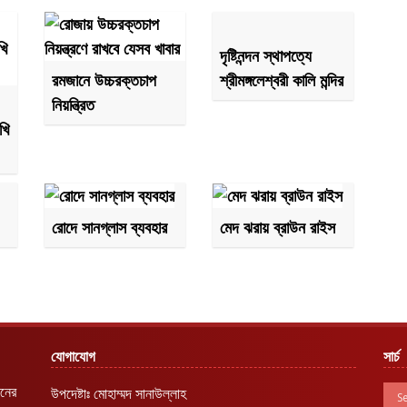
দৃষ্টিনন্দন স্থাপত্যে
রমজানে উচ্চরক্তচাপ
শ্রীমঙ্গলেশ্বরী কালি মন্দির
নিয়ন্ত্রিত
খি
রোদে সানগ্লাস ব্যবহার
মেদ ঝরায় ব্রাউন রাইস
যোগাযোগ
সার্চ
রনের
উপদেষ্টাঃ মোহাম্মদ সানাউল্লাহ