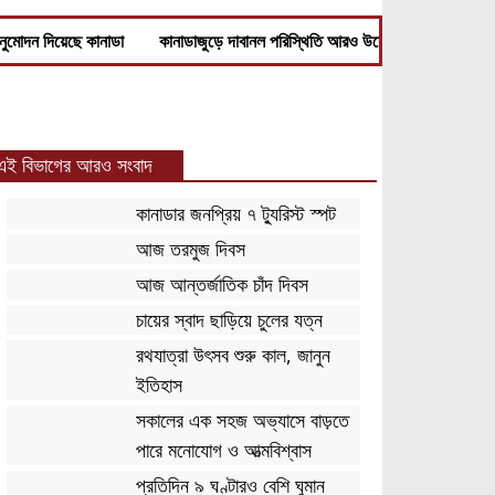
 অনুমোদন দিয়েছে কানাডা
কানাডাজুড়ে দাবানল পরিস্থিতি আরও উদ্বেগজনক
কানাড
এই বিভাগের আরও সংবাদ
কানাডার জনপ্রিয় ৭ ট্যুরিস্ট স্পট
আজ তরমুজ দিবস
আজ আন্তর্জাতিক চাঁদ দিবস
চায়ের স্বাদ ছাড়িয়ে চুলের যত্ন
রথযাত্রা উৎসব শুরু কাল, জানুন
ইতিহাস
সকালের এক সহজ অভ্যাসে বাড়তে
পারে মনোযোগ ও আত্মবিশ্বাস
প্রতিদিন ৯ ঘণ্টারও বেশি ঘুমান