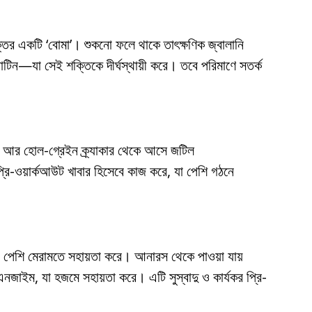
ির একটি ‘বোমা’। শুকনো ফলে থাকে তাৎক্ষণিক জ্বালানি
্রোটিন—যা সেই শক্তিকে দীর্ঘস্থায়ী করে। তবে পরিমাণে সতর্ক
উৎস, আর হোল-গ্রেইন ক্র্যাকার থেকে আসে জটিল
প্রি-ওয়ার্কআউট খাবার হিসেবে কাজ করে, যা পেশি গঠনে
য়ে পেশি মেরামতে সহায়তা করে। আনারস থেকে পাওয়া যায়
নজাইম, যা হজমে সহায়তা করে। এটি সুস্বাদু ও কার্যকর প্রি-