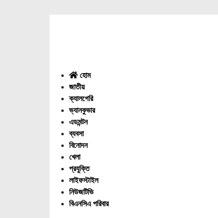
Menu
হোম
জাতীয়
ক্যালগেরি
ভ্যানকুভার
এডমন্টন
ব্যবসা
বিনোদন
খেলা
প্রযুক্তি
লাইফস্টাইল
নিউজটিভি
বিএনসিএ পরিবার