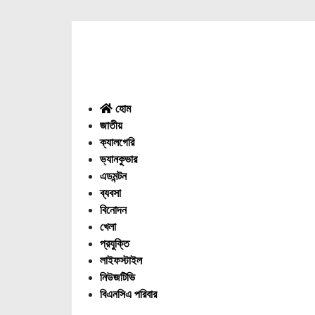
Menu
হোম
জাতীয়
ক্যালগেরি
ভ্যানকুভার
এডমন্টন
ব্যবসা
বিনোদন
খেলা
প্রযুক্তি
লাইফস্টাইল
নিউজটিভি
বিএনসিএ পরিবার