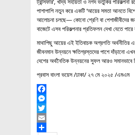
ট্রান্সফার’, খাদ্য সহায়তা ও নগদ ভর্তুকির পরিকল্পন
পাশাপাশি নতুন করে একটি ‘আয়ের সমতা আনতে বিশে
আলোচনা চলছে— কোনো শ্রেণি বা পেশাজীবীদের জন্
বাজেটে এসব পরিকল্পনার প্রতিফলন দেখা যেতে পারে 
মাথাপিছু আয়ের এই ইতিবাচক অগ্রগতি অর্থনীতির এ
জীবনমান উন্নয়নে ক্ষতিগ্রস্তদের পাশে দাঁড়ানো এখ
দেশের অর্থনৈতিক উন্নয়নের সুফল আরও সমানভাবে 
প্রবাস বাংলা ভয়েস /ঢাকা/ ২৭ মে ২০২৫ /এমএম
F
a
M
c
e
T
e
s
w
E