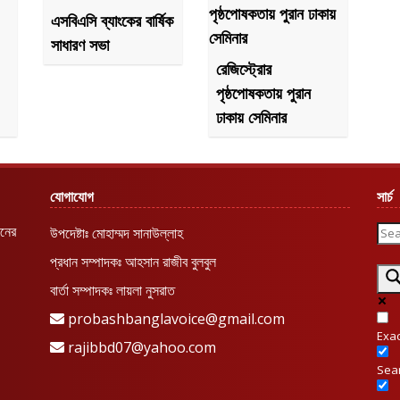
এসবিএসি ব্যাংকের বার্ষিক
সাধারণ সভা
রেজিস্ট্রোর
পৃষ্ঠপোষকতায় পুরান
ঢাকায় সেমিনার
যোগাযোগ
সার্চ
রনের
উপদেষ্টাঃ মোহাম্মদ সানাউল্লাহ
প্রধান সম্পাদকঃ আহসান রাজীব বুলবুল
বার্তা সম্পাদকঃ লায়লা নুসরাত
probashbanglavoice@gmail.com
Exa
rajibbd07@yahoo.com
Sear