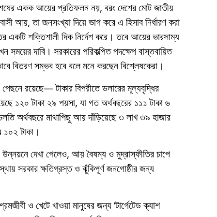
বিশেষের একক আয়ের প্রতিফলন নয়, বরং দেশের মোট জাতীয়
সী আয়, তা জনসংখ্যা দিয়ে ভাগ করে এ হিসাব নির্ধারণ করা
র একটি শক্তিশালী দিক নির্দেশ করে। তবে আয়ের ভারসাম্য
এখন সময়ের দাবি। সরকারের পরিকল্পিত পদক্ষেপ বাস্তবায়িত
াবে বিতরণ সম্ভব হবে বলে মনে করছেন বিশ্লেষকেরা।
 পেছনে রয়েছে— টাকার বিপরীতে ডলারের মূল্যবৃদ্ধির
য়েছে ১২০ টাকা ২৯ পয়সা, যা গত অর্থবছরের ১১১ টাকা ৬
লতি অর্থবছরে মাথাপিছু আয় দাঁড়িয়েছে ৩ লাখ ৩৯ হাজার
র ১০২ টাকা।
ন উন্নয়নে দেখা গেলেও, আয় বৈষম্য ও মুদ্রাস্ফীতির চাপে
 সরকার ক্ষতিগ্রস্ত ও ঝুঁকিপূর্ণ জনগোষ্ঠীর জন্য
 শ্রমজীবী ও খেটে খাওয়া মানুষের জন্য ‘টার্গেটেড ক্যাশ