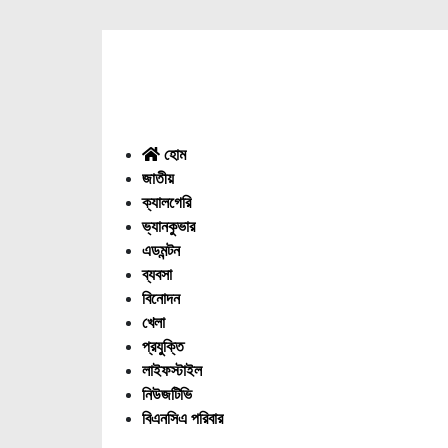
Menu
হোম
জাতীয়
ক্যালগেরি
ভ্যানকুভার
এডমন্টন
ব্যবসা
বিনোদন
খেলা
প্রযুক্তি
লাইফস্টাইল
নিউজটিভি
বিএনসিএ পরিবার