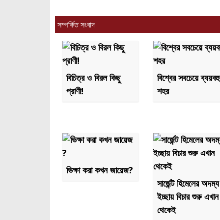
r
সম্পর্কিত সংবাদ
বিচিত্র ও বিরল কিছু
বিশ্বের সবচেয়ে ব্যয়বহ
প্রাণী!
শহর
ভিক্ষা করা কখন জায়েজ?
সার্জেন্ট হিমেলের অদম্য
ইচ্ছায় বিচার শুরু এখান
থেকেই