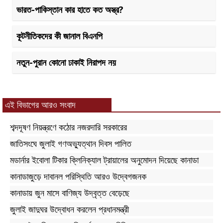
ভারত-পাকিস্তান কার হাতে কত অস্ত্র?
কূটনীতিকদের কী জানাল বিএনপি
নতুন-পুরান কোনো ঢাকাই নিরাপদ নয়
এই বিভাগের আরও সংবাদ
শব্দদূষণ নিয়ন্ত্রণে কঠোর নজরদারি সরকারের
জাতিসংঘে জুলাই গণঅভ্যুত্থান দিবস পালিত
মডার্নার ইবোলা টিকার ক্লিনিক্যাল ট্রায়ালের অনুমোদন দিয়েছে কানাডা
কানাডাজুড়ে দাবানল পরিস্থিতি আরও উদ্বেগজনক
কানাডায় জুন মাসে বাণিজ্য উদ্বৃত্ত বেড়েছে
জুলাই জাদুঘর উদ্বোধন করলেন প্রধানমন্ত্রী