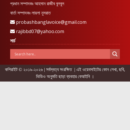
প্রধান সম্পাদকঃ আহসান রাজীব বুলবুল
বার্তা সম্পাদকঃ লায়লা নুসরাত
probashbanglavoice@gmail.com
rajibbd07@yahoo.com
সার্চ
কপিরাইট © ২০১৯-২০২৬ | সর্বস্বত্ব সংরক্ষিত | এই ওয়েবসাইটের কোন লেখা, ছবি,
ভিডিও অনুমতি ছাড়া ব্যবহার বেআইনি ।