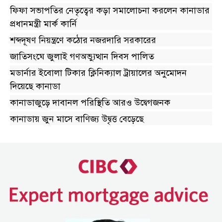
ফিফা সভাপতির নেতৃত্বের কড়া সমালোচনা করলেন কানাডার
প্রধানমন্ত্রী মার্ক কার্নি
শব্দদূষণ নিয়ন্ত্রণে কঠোর নজরদারি সরকারের
জাতিসংঘে জুলাই গণঅভ্যুত্থান দিবস পালিত
মডার্নার ইবোলা টিকার ক্লিনিক্যাল ট্রায়ালের অনুমোদন
দিয়েছে কানাডা
কানাডাজুড়ে দাবানল পরিস্থিতি আরও উদ্বেগজনক
কানাডায় জুন মাসে বাণিজ্য উদ্বৃত্ত বেড়েছে