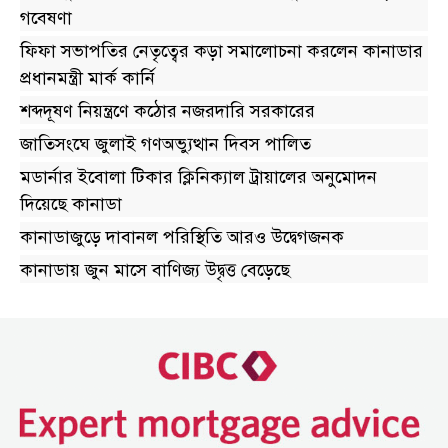
গবেষণা
ফিফা সভাপতির নেতৃত্বের কড়া সমালোচনা করলেন কানাডার
প্রধানমন্ত্রী মার্ক কার্নি
শব্দদূষণ নিয়ন্ত্রণে কঠোর নজরদারি সরকারের
জাতিসংঘে জুলাই গণঅভ্যুত্থান দিবস পালিত
মডার্নার ইবোলা টিকার ক্লিনিক্যাল ট্রায়ালের অনুমোদন
দিয়েছে কানাডা
কানাডাজুড়ে দাবানল পরিস্থিতি আরও উদ্বেগজনক
কানাডায় জুন মাসে বাণিজ্য উদ্বৃত্ত বেড়েছে