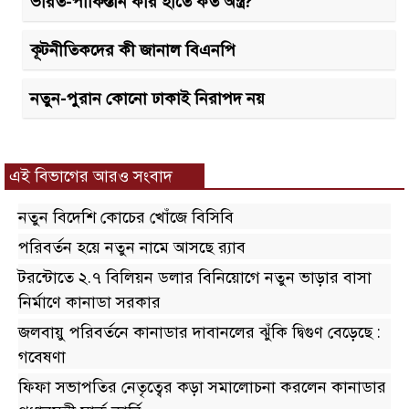
ভারত-পাকিস্তান কার হাতে কত অস্ত্র?
কূটনীতিকদের কী জানাল বিএনপি
নতুন-পুরান কোনো ঢাকাই নিরাপদ নয়
এই বিভাগের আরও সংবাদ
নতুন বিদেশি কোচের খোঁজে বিসিবি
পরিবর্তন হয়ে নতুন নামে আসছে র‌্যাব
টরন্টোতে ২.৭ বিলিয়ন ডলার বিনিয়োগে নতুন ভাড়ার বাসা
নির্মাণে কানাডা সরকার
জলবায়ু পরিবর্তনে কানাডার দাবানলের ঝুঁকি দ্বিগুণ বেড়েছে :
গবেষণা
ফিফা সভাপতির নেতৃত্বের কড়া সমালোচনা করলেন কানাডার