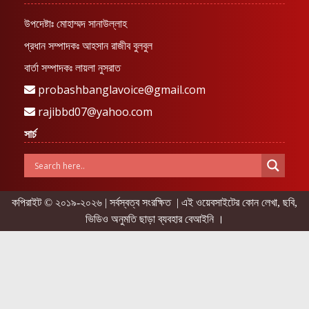
উপদেষ্টাঃ মোহাম্মদ সানাউল্লাহ
প্রধান সম্পাদকঃ আহসান রাজীব বুলবুল
বার্তা সম্পাদকঃ লায়লা নুসরাত
probashbanglavoice@gmail.com
rajibbd07@yahoo.com
সার্চ
কপিরাইট © ২০১৯-২০২৬ | সর্বস্বত্ব সংরক্ষিত | এই ওয়েবসাইটের কোন লেখা, ছবি,
ভিডিও অনুমতি ছাড়া ব্যবহার বেআইনি ।