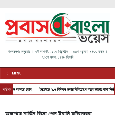
বাংলাদেশঃ
শুক্রবার
।
৭ই আগস্ট, ২০২৬ খ্রিস্টাব্দ
।
২৩শে শ্রাবণ, ১৪৩৩ বঙ্গাব্দ
।
২৩শে সফর, ১৪৪৮ হিজরি
MENU
 নামে আসছে র‌্যাব
সর্বশেষ
টরন্টোতে ২.৭ বিলিয়ন ডলার বিনিয়োগে নতুন ভাড়ার বাসা নির্মাণে কা
অবশেষে মার্কিন ভিসা পেল ইরানি ফুটবলাররা