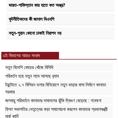
ভারত-পাকিস্তান কার হাতে কত অস্ত্র?
কূটনীতিকদের কী জানাল বিএনপি
নতুন-পুরান কোনো ঢাকাই নিরাপদ নয়
এই বিভাগের আরও সংবাদ
নতুন বিদেশি কোচের খোঁজে বিসিবি
পরিবর্তন হয়ে নতুন নামে আসছে র‌্যাব
টরন্টোতে ২.৭ বিলিয়ন ডলার বিনিয়োগে নতুন ভাড়ার বাসা নির্মাণে কানাডা
সরকার
জলবায়ু পরিবর্তনে কানাডার দাবানলের ঝুঁকি দ্বিগুণ বেড়েছে : গবেষণা
ফিফা সভাপতির নেতৃত্বের কড়া সমালোচনা করলেন কানাডার প্রধানমন্ত্রী
মার্ক কার্নি