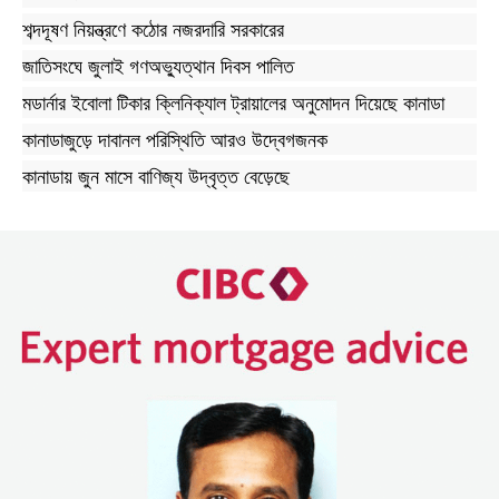
শব্দদূষণ নিয়ন্ত্রণে কঠোর নজরদারি সরকারের
জাতিসংঘে জুলাই গণঅভ্যুত্থান দিবস পালিত
মডার্নার ইবোলা টিকার ক্লিনিক্যাল ট্রায়ালের অনুমোদন দিয়েছে কানাডা
কানাডাজুড়ে দাবানল পরিস্থিতি আরও উদ্বেগজনক
কানাডায় জুন মাসে বাণিজ্য উদ্বৃত্ত বেড়েছে