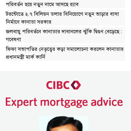
পরিবর্তন হয়ে নতুন নামে আসছে র‌্যাব
টরন্টোতে ২.৭ বিলিয়ন ডলার বিনিয়োগে নতুন ভাড়ার বাসা
নির্মাণে কানাডা সরকার
জলবায়ু পরিবর্তনে কানাডার দাবানলের ঝুঁকি দ্বিগুণ বেড়েছে :
গবেষণা
ফিফা সভাপতির নেতৃত্বের কড়া সমালোচনা করলেন কানাডার
প্রধানমন্ত্রী মার্ক কার্নি