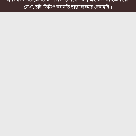
লেখা, ছবি, ভিডিও অনুমতি ছাড়া ব্যবহার বেআইনি ।