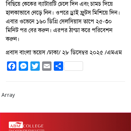
বিছিয়ে কেকের ব্যাটারটি ঢেলে দিন এবং চামচ দিয়ে
হালকাভাবে নেড়ে নিন। ওপরে ড্রাই ফ্রুটস মিশিয়ে দিন।
এবার ওভেনে ১৬০ ডিগ্রি সেলসিয়াস তাপে ২৫-৩০
মিনিট পর বের করুন। এরপর ঠান্ডা করে পরিবেশন
করুন।
প্রবাস বাংলা ভয়েস /ঢাকা/ ২৮ ডিসেম্বর ২০২৫ /এমএম
F
M
T
E
S
a
e
w
m
h
c
ss
it
ai
a
e
e
te
l
re
Array
b
n
r
o
g
o
er