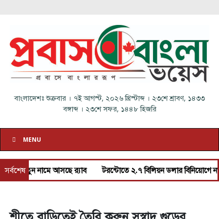
বাংলাদেশঃ
শুক্রবার
।
৭ই আগস্ট, ২০২৬ খ্রিস্টাব্দ
।
২৩শে শ্রাবণ, ১৪৩৩
বঙ্গাব্দ
।
২৩শে সফর, ১৪৪৮ হিজরি
MENU
য়ে নতুন নামে আসছে র‌্যাব
সর্বশেষ
টরন্টোতে ২.৭ বিলিয়ন ডলার বিনিয়োগে নতুন ভা
শীতে বাড়িতেই তৈরি করুন সুস্বাদু গুড়ের