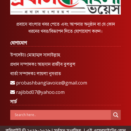
প্রবাসে বাংলার খবর পেতে এবং আপনার অনুষ্ঠান বা যে কোন
ধরনের খবর/বিজ্ঞাপন দিতে যোগাযোগ করুন।
যোগাযোগ
উপদেষ্টাঃ মোহাম্মদ সানাউল্লাহ
প্রধান সম্পাদকঃ আহসান রাজীব বুলবুল
বার্তা সম্পাদকঃ লায়লা নুসরাত
probashbanglavoice@gmail.com
rajibbd07@yahoo.com
সার্চ
কপিরাইট © ২০১৯-২০২৬ | সর্বস্বত্ব সংরক্ষিত | এই ওয়েবসাইটের কোন