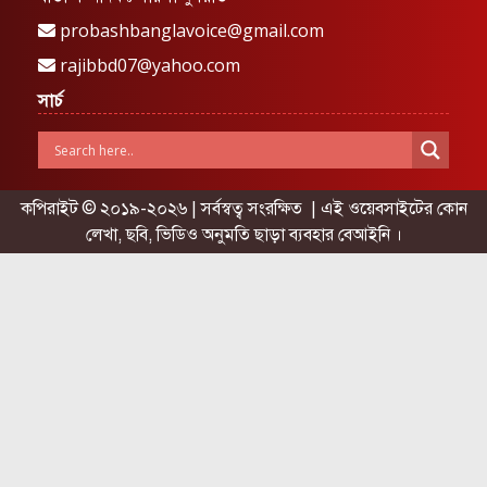
probashbanglavoice@gmail.com
rajibbd07@yahoo.com
সার্চ
কপিরাইট © ২০১৯-২০২৬ | সর্বস্বত্ব সংরক্ষিত | এই ওয়েবসাইটের কোন
লেখা, ছবি, ভিডিও অনুমতি ছাড়া ব্যবহার বেআইনি ।