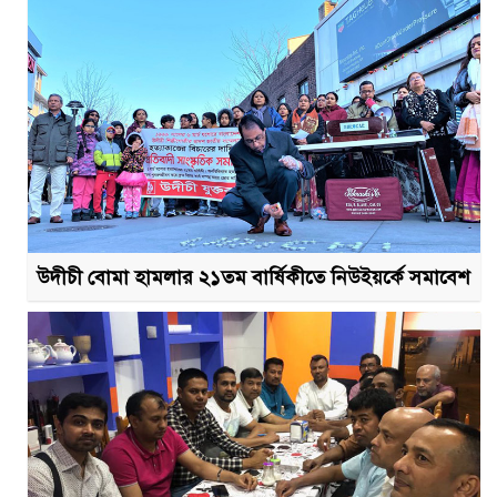
উদীচী বোমা হামলার ২১তম বার্ষিকীতে নিউইয়র্কে সমাবেশ