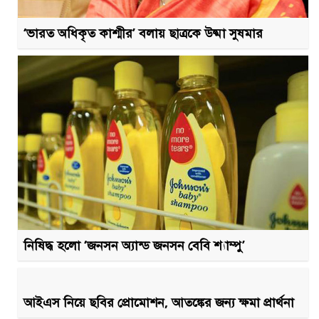
‘ভারত অধিকৃত কাশ্মীর’ বলায় ছাত্রকে উষ্মা সুষমার
নিষিদ্ধ হলো ‘জনসন অ্যান্ড জনসন বেবি শ্যাম্পু’
আইএস নিয়ে ছবির প্রোমোশন, আতঙ্কের জন্য ক্ষমা প্রার্থনা