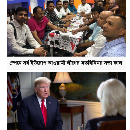
স্পেনে সর্ব ইউরোপ আওয়ামী লীগের মতবিনিময় সভা কাল