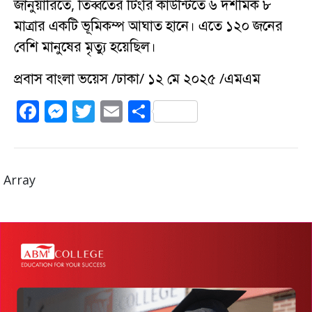
জানুয়ারিতে, তিব্বতের টিংরি কাউন্টিতে ৬ দশমিক ৮
মাত্রার একটি ভূমিকম্প আঘাত হানে। এতে ১২০ জনের
বেশি মানুষের মৃত্যু হয়েছিল।
প্রবাস বাংলা ভয়েস /ঢাকা/ ১২ মে ২০২৫ /এমএম
F
M
T
E
S
a
e
w
m
h
c
ss
it
ai
a
e
e
te
l
re
Array
b
n
r
o
g
o
er
k