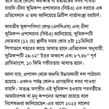
তবে এতে কোনো ক্ষয়ক্ষতি বা হতাহতের খবর পাওয়া
যায়নি।চীনা ভূমিকম্প প্রশাসনের (সিইএ) এর বরাতে এক
প্রতিবেদনে এ তথ্য জানিয়েছে ব্রিটিশ বার্তাসংস্থা রয়টার্স।
ভারতীয় ভূকম্পবিদ্যা কেন্দ্র (এনসিএস) এবং চীনা
ভূমিকম্প প্রশাসনের (সিইএ) জানিয়েছে, ভূমিকম্পটি
সোমবার (১২ মে) স্থানীয় সময় ভোর ৫টা ১১মিনিটে
শিগাতসে শহরের কাছে আঘাত হানে।প্রতিবেদন অনুযায়ী,
ভূমিকম্পটি ২৯.০২° উত্তর অক্ষাংশ এবং ৮৭.৪৮° পূর্ব
দ্রাঘিমাংশে, ১০ কিমি গভীরতায় আঘাত হানে।
জানা যায়, প্রশাসন থেকে জরুরি উদ্ধারকারী দল পাঠানো
হয়েছে। এখনও পর্যন্ত কোনও প্রাণহানির খবর পাওয়া
যায়নি। অত্যন্ত অগভীর এই ভূমিকম্প হওয়ায় পরবর্তীতে
আফটারশক বা মৃদু কম্পনের আশঙ্কা রয়েছে বলে
বিশেষজ্ঞরা জানিয়েছেন।এর আগে ২০২৫ সালের