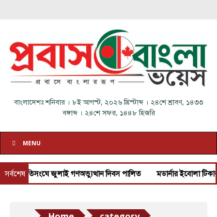
বাংলাদেশঃ
শনিবার
।
৮ই আগস্ট, ২০২৬ খ্রিস্টাব্দ
।
২৪শে শ্রাবণ, ১৪৩৩
বঙ্গাব্দ
।
২৪শে সফর, ১৪৪৮ হিজরি
MENU
সর্বশেষ
জাতিসংঘে জুলাই গণঅভ্যুত্থান দিবস পালিত
মডার্নার ইবোলা টিকার ক্লি
Home
category