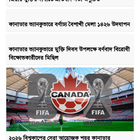
কানাডার ভ্যানকুভারে বর্ণাঢ্য বৈশাখী মেলা ১৪২৬ উদযাপন
কানাডার ভ্যানকুভারে মুক্তি দিবস উপলক্ষে বর্ণবাদ বিরোধী
বিক্ষোভকারীদের মিছিল
২০২৬ বিশ্বকাপের সেরা আয়োজক শহর কানাডার