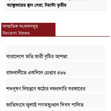
ভ্যাঙ্কুভারের স্থান সেরা, টরন্টো তৃতীয়
সাম্প্রতিক সংবাদসমূহ
Recent News
সারাদেশে অতি ভারী বৃষ্টির আশঙ্কা
রাজধানীতে একদিনে গ্রেপ্তার ৪৬৬
শব্দদূষণ নিয়ন্ত্রণে কঠোর নজরদারি সরকারের
জাতিসংঘে জুলাই গণঅভ্যুত্থান দিবস পালিত