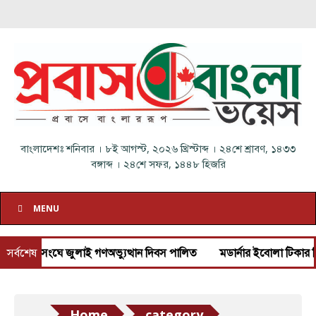
বাংলাদেশঃ
শনিবার
।
৮ই আগস্ট, ২০২৬ খ্রিস্টাব্দ
।
২৪শে শ্রাবণ, ১৪৩৩
বঙ্গাব্দ
।
২৪শে সফর, ১৪৪৮ হিজরি
MENU
জাতিসংঘে জুলাই গণঅভ্যুত্থান দিবস পালিত
সর্বশেষ
মডার্নার ইবোলা টিকার ক্লিনি
Home
category