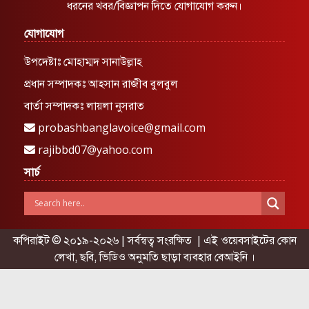
ধরনের খবর/বিজ্ঞাপন দিতে যোগাযোগ করুন।
যোগাযোগ
উপদেষ্টাঃ মোহাম্মদ সানাউল্লাহ
প্রধান সম্পাদকঃ আহসান রাজীব বুলবুল
বার্তা সম্পাদকঃ লায়লা নুসরাত
probashbanglavoice@gmail.com
rajibbd07@yahoo.com
সার্চ
কপিরাইট © ২০১৯-২০২৬ | সর্বস্বত্ব সংরক্ষিত | এই ওয়েবসাইটের কোন
লেখা, ছবি, ভিডিও অনুমতি ছাড়া ব্যবহার বেআইনি ।