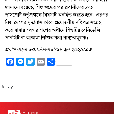
জানানো হয়েছে, শিশু জন্মের পর প্রবাসীদের দ্রুত
পাসপোর্ট কর্তৃপক্ষকে বিষয়টি অবহিত করতে হবে। এরপর
নিজ দেশের দূতাবাস থেকে প্রয়োজনীয় নথিপত্র সংগ্রহ
করে বাবার স্পন্সরশিপের অধীনে শিশুটির রেসিডেন্সি
পারমিট বা আকামা নিশ্চিত করা বাধ্যতামূলক।
প্রবাস বাংলা ভয়েস/কানাডা/১৮ জুন ২০২৬/এএ
F
M
T
E
S
a
e
w
m
h
c
ss
it
ai
a
e
e
te
l
re
Array
b
n
r
o
g
o
er