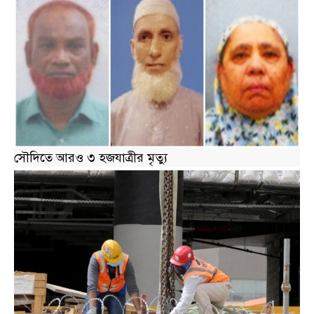
সৌদিতে আরও ৩ হজযাত্রীর মৃত্যু