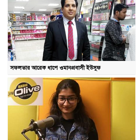
সফলতার আরেক ধাপে ওমানপ্রবাসী ইউসুফ