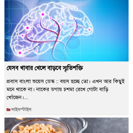
যেসব খাবার খেলে বাড়বে স্মৃতিশক্তি
প্রবাস বাংলা ভয়েস ডেস্ক :: বয়স হচ্ছে তো। এখন আর কিছুই
মনে থাকে না। নাকের ডগায় চশমা রেখে গোটা বাড়ি
খোঁজেন।…
লাইফস্টাইল