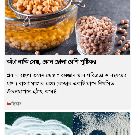
কাঁচা নাকি সেদ্ধ, কোন ছোলা বেশি পুষ্টিকর
প্রবাস বাংলা ভয়েস ডেস্ক :: রমজান মাস পবিত্রতা ও সংযমের
মাস। বারো মাসের মধ্যে রোজার একটি মাসে নিয়মিত
জীবনযাপনে হঠাৎ করেই…
ফিচার