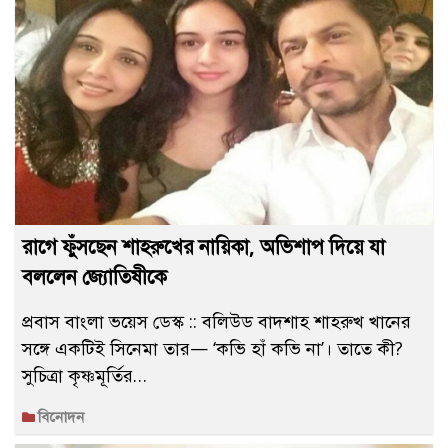
রাগে ফুঁসছেন শাহরুখের নায়িকা, অভিশাপ দিয়ে যা
বললেন জ্যোতিষীকে
প্রবাস বাংলা ভয়েস ডেস্ক :: বলিউড বাদশাহ শাহরুখ খানের
সঙ্গে একটিই সিনেমা তার— ‘কভি হাঁ কভি না’। তাতে কী?
সুচিত্রা কৃষ্ণমূর্তির…
বিনোদন