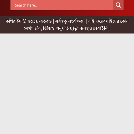
কপিরাইট © ২০১৯-২০২৬ | সর্বস্বত্ব সংরক্ষিত | এই ওয়েবসাইটের কোন
লেখা, ছবি, ভিডিও অনুমতি ছাড়া ব্যবহার বেআইনি ।